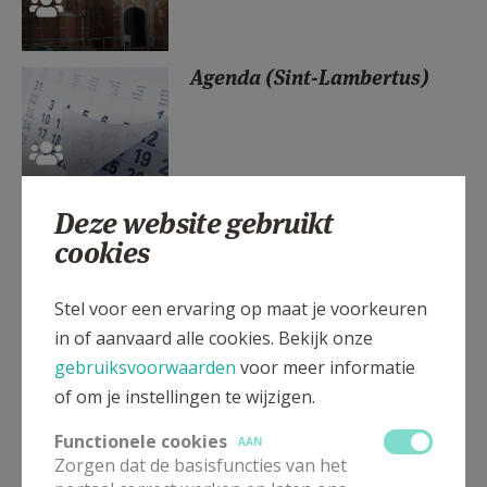
AANMELDEN OF REGISTREREN
Agenda (Sint-Lambertus)
Deze website gebruikt
Doopsel (Sint-Lambertus)
cookies
Stel voor een ervaring op maat je voorkeuren
in of aanvaard alle cookies. Bekijk onze
gebruiksvoorwaarden
voor meer informatie
Eerste communie (Sint-
Lambertus)
of om je instellingen te wijzigen.
Functionele cookies
AAN
Zorgen dat de basisfuncties van het