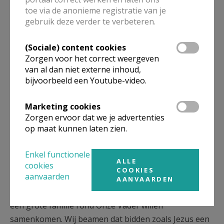
en zingen.
toe via de anonieme registratie van je
gebruik deze verder te verbeteren.
Jes 55, 6
: "Zoekt de
Heer nu Hij zich laat
(Sociale) content cookies
vinden, roept Hem
Zorgen voor het correct weergeven
van al dan niet externe inhoud,
aan, nu Hij nabij is.”
bijvoorbeeld een Youtube-video.
Gemeenschappelijk gebed en samenzang krijgen een
Marketing cookies
groot aandeel in ons samen vieren: het is de
Zorgen ervoor dat we je advertenties
levendige expressie van onze verbinding met elkaar
op maat kunnen laten zien.
en met God. Momenten van individueel gebed tijdens
de viering mogen betekenisvolle en krachtige
Enkel functionele
ALLE
geloofsuitdrukkingen zijn om in elkaars nabijheid
cookies
COOKIES
aanvaarden
onze vreugde en verdriet tot God uit te spreken.
AANVAARDEN
Onze ontmoetingsplaatsen zijn ruimtes waar we als
één grote familie rond Onze Vader willen
samenkomen. Wij beamen dat bidden zoals Jezus een