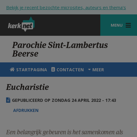
Overslaan en naar de inhoud gaan
Bekijk je recent bezochte microsites, auteurs en thema's
MENU
STARTPAGINA
Parochie Sint-Lambertus
Beerse
KERK
VIERINGEN
STARTPAGINA
CONTACTEN
MEER
SHOP
Eucharistie
ZOEKEN
GEPUBLICEERD OP ZONDAG 24 APRIL 2022 - 17:43
HULP
AFDRUKKEN
STARTPAGINA PORTAAL
MIJN PAROCHIE
Een belangrijk gebeuren is het samenkomen als