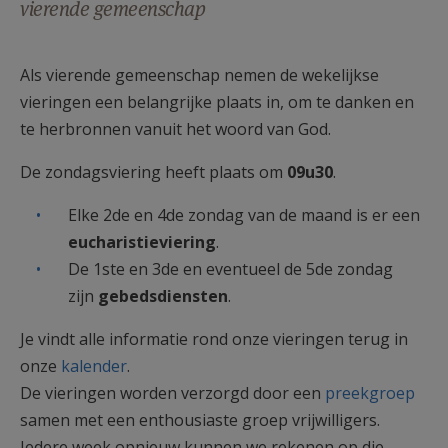
vierende gemeenschap
AANMELDEN OF REGISTREREN
Als vierende gemeenschap nemen de wekelijkse
vieringen een belangrijke plaats in, om te danken en
te herbronnen vanuit het woord van God.
De zondagsviering heeft plaats om
09u30
.
Elke 2de en 4de zondag van de maand is er een
eucharistieviering
.
De 1ste en 3de en eventueel de 5de zondag
zijn
gebedsdiensten
.
Je vindt alle informatie rond onze vieringen terug in
onze
kalender
.
De vieringen worden verzorgd door een
preekgroep
samen met een enthousiaste groep vrijwilligers. ​
Iedere week opnieuw kunnen we rekenen op die