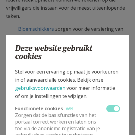
vrijwilligers die instaan voor de meest uiteenlopende
taken.
Bloemschikkers
zorgen voor de versiering van
de kerk
​ Lectoren zorgen voor de luisterbare teksten
Deze website gebruikt
​ Misdienaars helpen de voorgangers tijdens de
cookies
viering
Gebedsleiders
zorgen ervoor dat het geheel
Stel voor een ervaring op maat je voorkeuren
zinvol verloopt
in of aanvaard alle cookies. Bekijk onze
Zangkoren en cantors
nemen de
gebruiksvoorwaarden
voor meer informatie
opgeluistering van de viering op zich
of om je instellingen te wijzigen.
Elke week kunnen er
misintenties
aangevraagd
Functionele cookies
AAN
worden.
Zorgen dat de basisfuncties van het
portaal correct werken en laten ons
Ook op de hoogdagen van Kerstmis, Pasen,
toe via de anonieme registratie van je