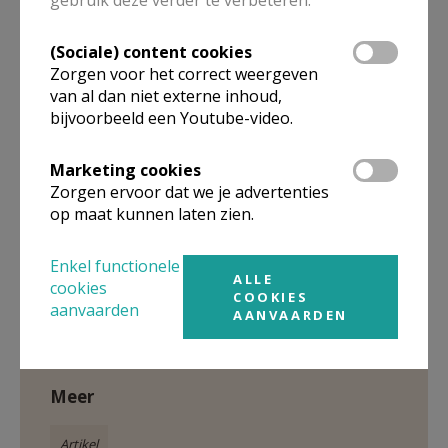
gebruik deze verder te verbeteren.
Hemelvaart van de Heer, Pinksteren,
Tenhemelopneming van Maria en Allerheiligen heeft
(Sociale) content cookies
er een eucharistie plaats om 09u30. De vieringen van
Zorgen voor het correct weergeven
Kerstmis en Pasen zijn daarenboven kind-
van al dan niet externe inhoud,
gezinsvriendelijke eucharistievieringen. Specifieke
bijvoorbeeld een Youtube-video.
vieringen worden gehouden op Kerstavond, tijdens
de Goede Week en op Aswoensdag.
Marketing cookies
Zorgen ervoor dat we je advertenties
op maat kunnen laten zien.
Enkel functionele
ALLE
Gepubliceerd door
cookies
COOKIES
aanvaarden
AANVAARDEN
Parochie Sint-Lambertus Beerse
Meer
Artikel