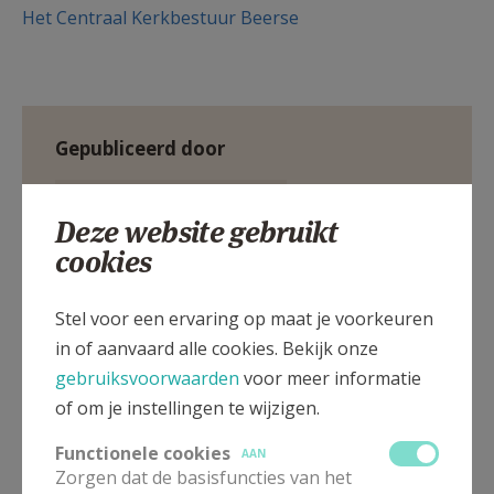
Het Centraal Kerkbestuur Beerse
Gepubliceerd door
Parochie Sint-Lambertus Beerse
Deze website gebruikt
cookies
Meer
Stel voor een ervaring op maat je voorkeuren
Organisatie
in of aanvaard alle cookies. Bekijk onze
gebruiksvoorwaarden
voor meer informatie
Visie
pastores
of om je instellingen te wijzigen.
Functionele cookies
AAN
Zorgen dat de basisfuncties van het