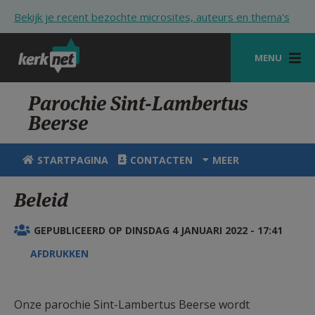
Overslaan en naar de inhoud gaan
Bekijk je recent bezochte microsites, auteurs en thema's
MENU
STARTPAGINA
Parochie Sint-Lambertus
Beerse
KERK
VIERINGEN
STARTPAGINA
CONTACTEN
MEER
SHOP
Beleid
ZOEKEN
GEPUBLICEERD OP DINSDAG 4 JANUARI 2022 - 17:41
HULP
AFDRUKKEN
STARTPAGINA PORTAAL
MIJN PAROCHIE
Onze parochie Sint-Lambertus Beerse wordt