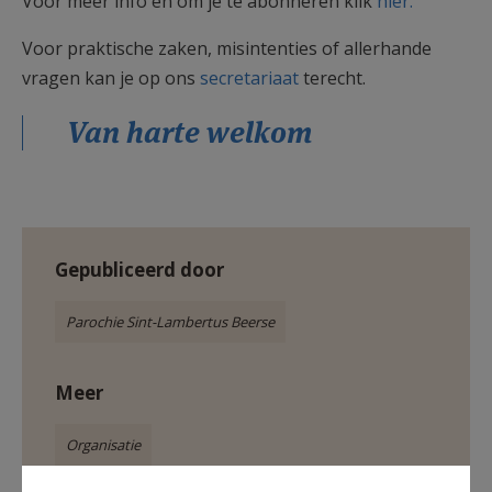
Voor meer info en om je te abonneren klik
hier.
Voor praktische zaken, misintenties of allerhande
vragen kan je op ons
secretariaat
terecht.
Van harte welkom
Gepubliceerd door
Parochie Sint-Lambertus Beerse
Meer
Organisatie