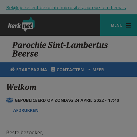
Overslaan en naar de inhoud gaan
Bekijk je recent bezochte microsites, auteurs en thema's
MENU
STARTPAGINA
Parochie Sint-Lambertus
Beerse
KERK
VIERINGEN
STARTPAGINA
CONTACTEN
MEER
SHOP
Welkom
ZOEKEN
GEPUBLICEERD OP ZONDAG 24 APRIL 2022 - 17:40
HULP
AFDRUKKEN
STARTPAGINA PORTAAL
MIJN PAROCHIE
Beste bezoeker,