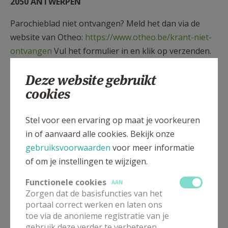
2050 ANTWERPEN
Parochieblad niet ontvangen? Meld het dan via de
website van Otheo:
https://www.otheo.be/krant-niet-
ontvangen
Vul het formulier in en klik op verzenden.
Deze website gebruikt
Hartelijk dank namens de plaatselijke redactie en de
cookies
moderator.
Stel voor een ervaring op maat je voorkeuren
in of aanvaard alle cookies. Bekijk onze
gebruiksvoorwaarden
voor meer informatie
Gepubliceerd door
of om je instellingen te wijzigen.
Pastorale eenheid Gingelom
Functionele cookies
AAN
Zorgen dat de basisfuncties van het
portaal correct werken en laten ons
Meer
toe via de anonieme registratie van je
gebruik deze verder te verbeteren.