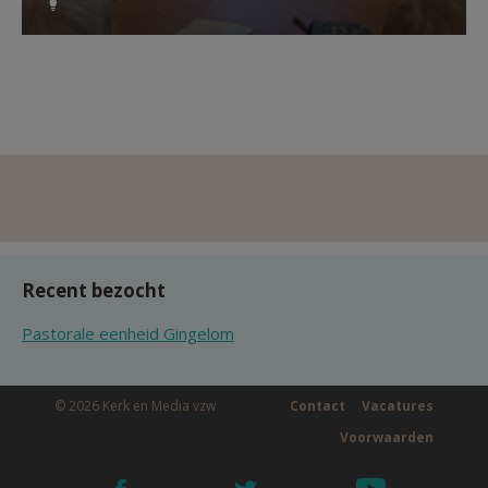
Recent bezocht
Pastorale eenheid Gingelom
© 2026 Kerk en Media vzw
Contact
Vacatures
Voorwaarden