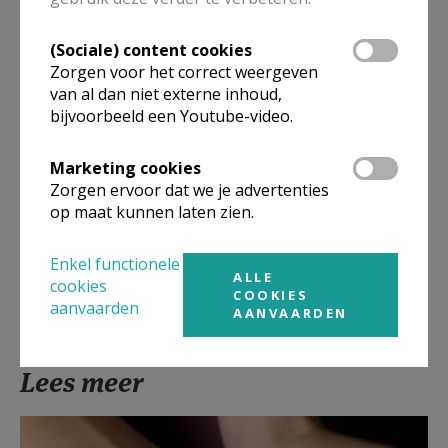
Nieuws
(Sociale) content cookies
Zorgen voor het correct weergeven
Parochieblad
van al dan niet externe inhoud,
bijvoorbeeld een Youtube-video.
Marketing cookies
Zorgen ervoor dat we je advertenties
Deel dit artikel
op maat kunnen laten zien.
Enkel functionele
ALLE
cookies
COOKIES
aanvaarden
AANVAARDEN
Lees meer