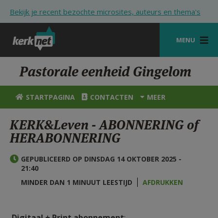
Overslaan en naar de inhoud gaan
Bekijk je recent bezochte microsites, auteurs en thema's
MENU
STARTPAGINA
Pastorale eenheid Gingelom
KERK
STARTPAGINA
CONTACTEN
MEER
VIERINGEN
KERK&Leven - ABONNERING of
SHOP
HERABONNERING
ZOEKEN
GEPUBLICEERD OP DINSDAG 14 OKTOBER 2025 -
HULP
21:40
MINDER DAN 1 MINUUT LEESTIJD
AFDRUKKEN
STARTPAGINA PORTAAL
MIJN PAROCHIE
Digitaal + Print abonnement
: