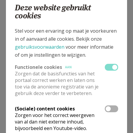
leest het, we zitten midden in een
Deze website gebruikt
veranderingsproces.
cookies
Afscheid van Caroline Decanniere als
Stel voor een ervaring op maat je voorkeuren
parochieassistente
in of aanvaard alle cookies. Bekijk onze
In het voorjaar voelde Caroline dat het werk haar
gebruiksvoorwaarden
voor meer informatie
toch wat boven het hoofd groeide en dat de zaken
of om je instellingen te wijzigen.
niet altijd liepen zoals ze gehoopt had. Dat zette haar
aan het denken en ze koos er voor om haar taak als
Functionele cookies
AAN
parochieassistente stop te zetten. Sinds 31 augustus
Zorgen dat de basisfuncties van het
portaal correct werken en laten ons
werkt Caroline niet meer voor onze PE. Ze koos
toe via de anonieme registratie van je
resoluut voor het godsdienstonderwijs en daar
gebruik deze verder te verbeteren.
wensen we haar veel succes bij. Maar we kunnen
haar niet zomaar laten gaan. We willen haar graag
(Sociale) content cookies
bedanken voor alles wat zij voor onze PE heeft
Zorgen voor het correct weergeven
gedaan. Daarom nodigen we haar (met haar gezin)
van al dan niet externe inhoud,
bijvoorbeeld een Youtube-video.
uit op 20 september om 16 u. in de Mantel.