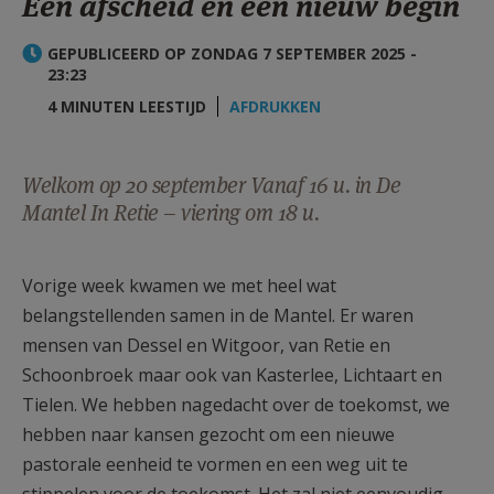
Een afscheid en een nieuw begin
AANMELDEN OF REGISTREREN
GEPUBLICEERD OP ZONDAG 7 SEPTEMBER 2025 -
23:23
4 MINUTEN LEESTIJD
AFDRUKKEN
Welkom op 20 september Vanaf 16 u. in De
Mantel In Retie – viering om 18 u.
Vorige week kwamen we met heel wat
belangstellenden samen in de Mantel. Er waren
mensen van Dessel en Witgoor, van Retie en
Schoonbroek maar ook van Kasterlee, Lichtaart en
Tielen. We hebben nagedacht over de toekomst, we
hebben naar kansen gezocht om een nieuwe
pastorale eenheid te vormen en een weg uit te
stippelen voor de toekomst. Het zal niet eenvoudig