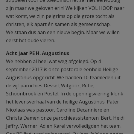
zijn maar we geloven erin! We kijken VOL HOOP naar
wat komt, we zijn pelgrims op die grote tocht als
christen, elk apart én samen als gemeenschap.
We staan dus aan een nieuw begin. Maar we willen
eerst het oude vieren.
Acht jaar PE H. Augustinus
We hebben al heel wat weg afgelegd. Op 4
september 2017 is onze pastorale eenheid Heilige
Augustinus opgericht. We hadden 10 teamleden uit
de vijf parochies Dessel, Witgoor, Retie,
Schoonbroek en Postel. In de openingsviering klonk
het levensverhaal van de heilige Augustinus. Pater
Nicolaas was pastoor, Caroline Decanniere en
Christa Damen onze parochieassistenten. Bert, Heidi,
Jeffry, Werner, Ad en Karel vervolledigden het team.
Ons PE-lied werd gelanceerd:
O Heer, leid ons onder