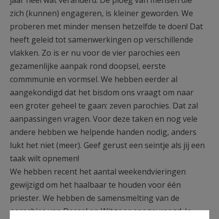
zich (kunnen) engageren, is kleiner geworden. We
proberen met minder mensen hetzelfde te doen! Dat
heeft geleid tot samenwerkingen op verschillende
vlakken. Zo is er nu voor de vier parochies een
gezamenlijke aanpak rond doopsel, eerste
commmunie en vormsel. We hebben eerder al
aangekondigd dat het bisdom ons vraagt om naar
een groter geheel te gaan: zeven parochies. Dat zal
aanpassingen vragen. Voor deze taken en nog vele
andere hebben we helpende handen nodig, anders
lukt het niet (meer). Geef gerust een seintje als jij een
taak wilt opnemen!
We hebben recent het aantal weekendvieringen
gewijzigd om het haalbaar te houden voor één
priester. We hebben de samensmelting van de
parochies van Dessel en Witgoor aangevraagd. Je