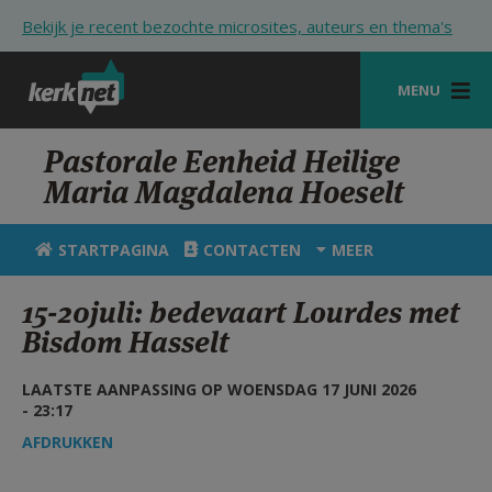
Overslaan en naar de inhoud gaan
Bekijk je recent bezochte microsites, auteurs en thema's
MENU
STARTPAGINA
Pastorale Eenheid Heilige
Maria Magdalena Hoeselt
KERK
VIERINGEN
STARTPAGINA
CONTACTEN
MEER
SHOP
15-20juli: bedevaart Lourdes met
Bisdom Hasselt
ZOEKEN
HULP
LAATSTE AANPASSING OP WOENSDAG 17 JUNI 2026
- 23:17
STARTPAGINA PORTAAL
AFDRUKKEN
MIJN PAROCHIE