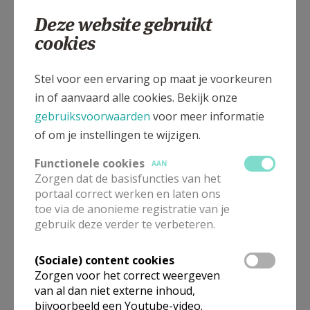
gebeden bij Onze Lieve Vrouw aan de grot van
Deze website gebruikt
Lourdes zullen brengen.
cookies
Van harte een goede bedevaart.
Stel voor een ervaring op maat je voorkeuren
Pastoor Tony Poorters
in of aanvaard alle cookies. Bekijk onze
gebruiksvoorwaarden
voor meer informatie
of om je instellingen te wijzigen.
Functionele cookies
AAN
Zorgen dat de basisfuncties van het
portaal correct werken en laten ons
toe via de anonieme registratie van je
gebruik deze verder te verbeteren.
(Sociale) content cookies
Zorgen voor het correct weergeven
van al dan niet externe inhoud,
bijvoorbeeld een Youtube-video.