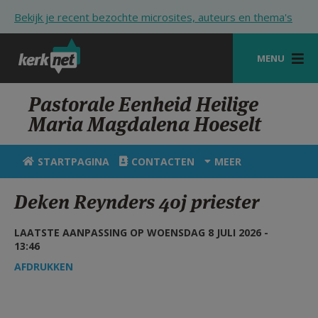
Overslaan en naar de inhoud gaan
Bekijk je recent bezochte microsites, auteurs en thema's
MENU
STARTPAGINA
Pastorale Eenheid Heilige
Maria Magdalena Hoeselt
KERK
VIERINGEN
STARTPAGINA
CONTACTEN
MEER
SHOP
Deken Reynders 40j priester
ZOEKEN
LAATSTE AANPASSING OP WOENSDAG 8 JULI 2026 -
HULP
13:46
AFDRUKKEN
STARTPAGINA PORTAAL
MIJN PAROCHIE