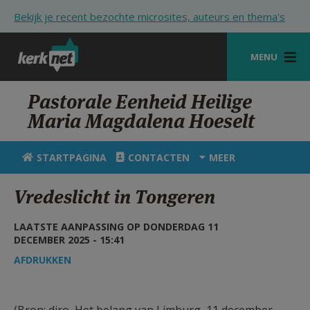
Overslaan en naar de inhoud gaan
Bekijk je recent bezochte microsites, auteurs en thema's
MENU
STARTPAGINA
Pastorale Eenheid Heilige
Maria Magdalena Hoeselt
KERK
VIERINGEN
STARTPAGINA
CONTACTEN
MEER
SHOP
Vredeslicht in Tongeren
ZOEKEN
LAATSTE AANPASSING OP DONDERDAG 11
HULP
DECEMBER 2025 - 15:41
AFDRUKKEN
STARTPAGINA PORTAAL
MIJN PAROCHIE