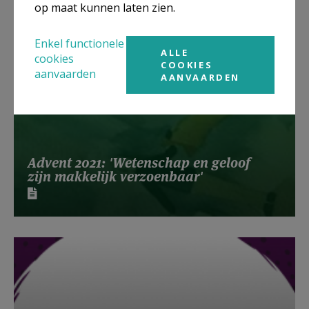
op maat kunnen laten zien.
Enkel functionele
ALLE
cookies
COOKIES
aanvaarden
AANVAARDEN
Advent 2021: 'Wetenschap en geloof
zijn makkelijk verzoenbaar'