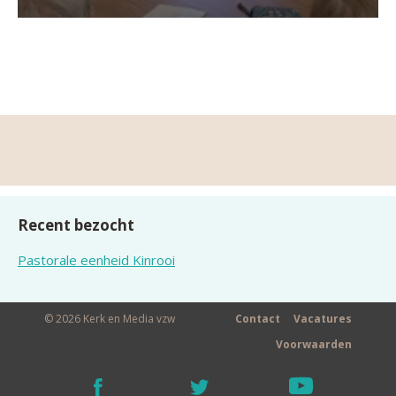
Recent bezocht
Pastorale eenheid Kinrooi
© 2026 Kerk en Media vzw
Contact
Vacatures
Voorwaarden