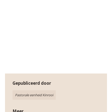
St-Jozefbiertje.jpg
Gepubliceerd door
Pastorale eenheid Kinrooi
Meer