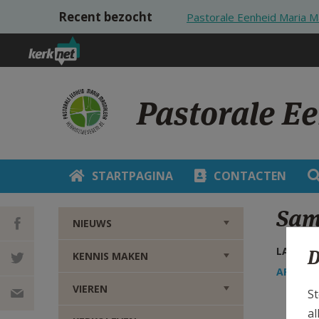
Overslaan en naar de inhoud gaan
Recent bezocht
Pastorale Eenheid Maria
Pastorale E
STARTPAGINA
CONTACTEN
Sa
NIEUWS
LAATSTE
D
KENNIS MAKEN
DEEL OP
AFDRUK
VIEREN
St
FACEBOOK
DEEL OP
al