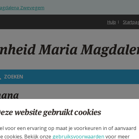
 Magdalena Zwevegem
Hulp
Startpa
enheid Maria Magdal
ZOEKEN
mana
 AANPASSING OP WOENSDAG 25 JUNI 2025 - 9:10
eze website gebruikt cookies
KEN
el voor een ervaring op maat je voorkeuren in of aanvaard
le cookies. Bekijk onze
gebruiksvoorwaarden
voor meer