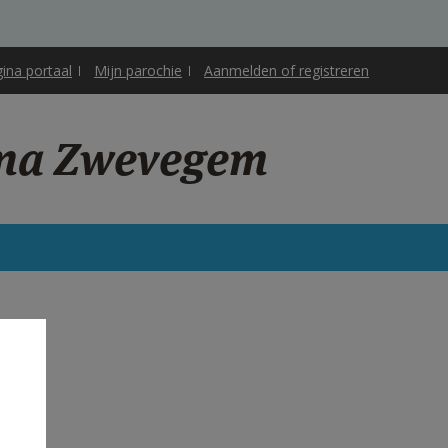
gina portaal
Mijn parochie
Aanmelden of registreren
ena Zwevegem