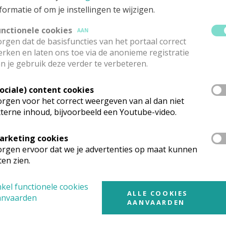
persoon: Mevr. Martine Eggermont
formatie of om je instellingen te wijzigen.
 80 13
-
bettens.eggermont@skynet.be
unctionele cookies
AAN
kenzalving
gebeurt door de priester van de pastorale eenhe
rgen dat de basisfuncties van het portaal correct
rken en laten ons toe via de anonieme registratie
eer :
n je gebruik deze verder te verbeteren.
 Dirk Decuypere
Sociale) content cookies
l Toyeplein 9, 8550 Zwevegem
rgen voor het correct weergeven van al dan niet
n: 056 75 52 42
terne inhoud, bijvoorbeeld een Youtube-video.
86 30 06 72
priesterdirk@gmail.com
arketing cookies
rgen ervoor dat we je advertenties op maat kunnen
ten zien.
kel functionele cookies
ALLE COOKIES
anvaarden
AANVAARDEN