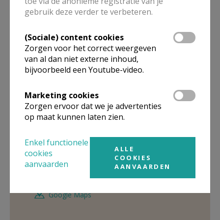
toe via de anonieme registratie van je
011 42 20 53
gebruik deze verder te verbeteren.
0476 63 78 60
(Sociale) content cookies
Stuur een mailtje
Zorgen voor het correct weergeven
Google Maps
van al dan niet externe inhoud,
bijvoorbeeld een Youtube-video.
Marketing cookies
Pastoraal
Zorgen ervoor dat we je advertenties
medeverantwoordelijke
op maat kunnen laten zien.
Dhr.
Tonny
Versluys
Enkel functionele
Boomgaardlaan 25
ALLE
cookies
COOKIES
3582
KOERSEL
aanvaarden
AANVAARDEN
Stuur een mailtje
Google Maps