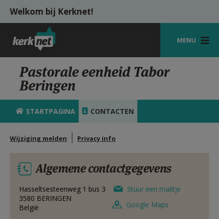
Overslaan en naar de inhoud gaan
Welkom bij Kerknet!
MENU
STARTPAGINA
Pastorale eenheid Tabor
Beringen
KERK
VIERINGEN
STARTPAGINA
CONTACTEN
SHOP
Wijziging melden
Privacy info
ZOEKEN
Algemene contactgegevens
HULP
MIJN PAROCHIE
Hasseltsesteenweg 1 bus 3
Stuur een mailtje
3580
BERINGEN
Google Maps
België
AANMELDEN OF REGISTREREN