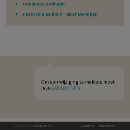
Weergeven
Dekenaat Beringen
Weergeven
Pastorale eenheid Tabor Beringen
Om een wijziging te melden, moet
je je
AANMELDEN
© 2026 Kerk en Media vzw
Contact
Vacatures