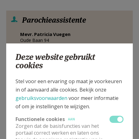
Parochieassistente
Mevr.
Patricia
Vuegen
Oude Baan 94
3580
BERINGEN
Deze website gebruikt
0486 63 63 29
cookies
Stuur een mailtje
Google Maps
Stel voor een ervaring op maat je voorkeuren
in of aanvaard alle cookies. Bekijk onze
gebruiksvoorwaarden
voor meer informatie
of om je instellingen te wijzigen.
Pastoor-moderator
Functionele cookies
AAN
E.H.
Thieu
Plessers
Zorgen dat de basisfuncties van het
Hasseltsesteenweg 1 bus 3
portaal correct werken en laten ons
3580
BERINGEN