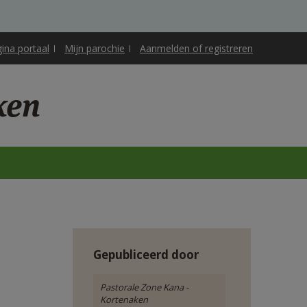
gina portaal
Mijn parochie
Aanmelden of registreren
ken
Gepubliceerd door
Pastorale Zone Kana -
Kortenaken