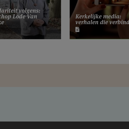
dariteit volgens:
chop Lode Van
Kerkelijke media:
ke
verhalen die verbin