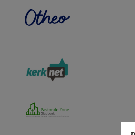
Otheo_Logo_Blauw_RGB.png
logo_kerknet.jpeg
pastorale zone glabbeek.png