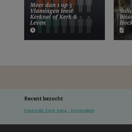
Meer dan 1 op 5
Vlamingen leest
Soli
Kerknet of Kerk &
biss
Leven
Hec
Recent bezocht
Pastorale Zone Kana - Kortenaken