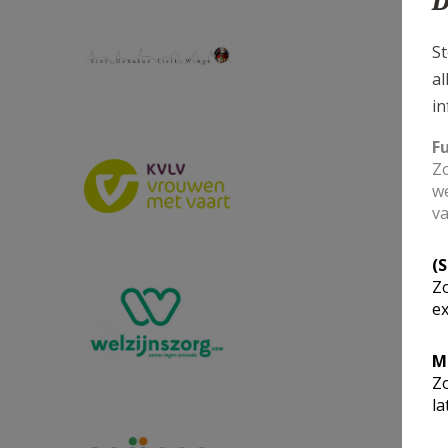
D
TW donatus.jpg
St
al
in
F
logo kvlv.png
Zo
we
va
(
welzijnszorg logo.jpg
Zo
ex
M
Zo
la
logo.png