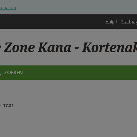
tenaken
Hulp
Startpa
e Zone Kana - Kortena
ZOEKEN
 17:21