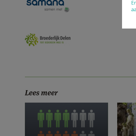
En
a
logo broederlijk delen.jpg
Lees meer