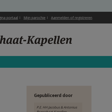
gina portaal
Mijn parochie
Aanmelden of registreren
chaat-Kapellen
Gepubliceerd door
P.E. HH Jacobus & Antonius
Brasschaat-Kapellen