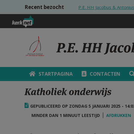
Overslaan en naar de inhoud gaan
Recent bezocht
P.E. HH Jacobus & Antoniu
P.E. HH Jac
STARTPAGINA
CONTACTEN
Katholiek onderwijs
GEPUBLICEERD OP ZONDAG 5 JANUARI 2025 - 14:0
MINDER DAN 1 MINUUT LEESTIJD
AFDRUKKEN