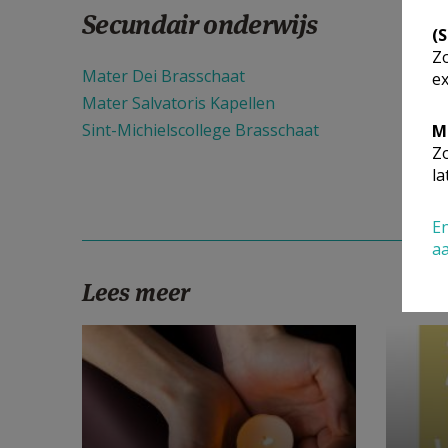
Secundair onderwijs
(
Zo
Mater Dei Brasschaat
ex
Mater Salvatoris Kapellen
Sint-Michielscollege Brasschaat
M
Zo
la
En
a
Lees meer