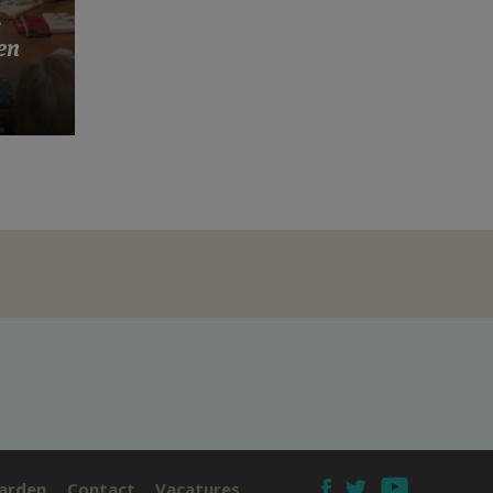
s
en
arden
Contact
Vacatures