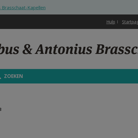
s Brasschaat-Kapellen
Hulp
Startpa
obus & Antonius Brass
ZOEKEN
3