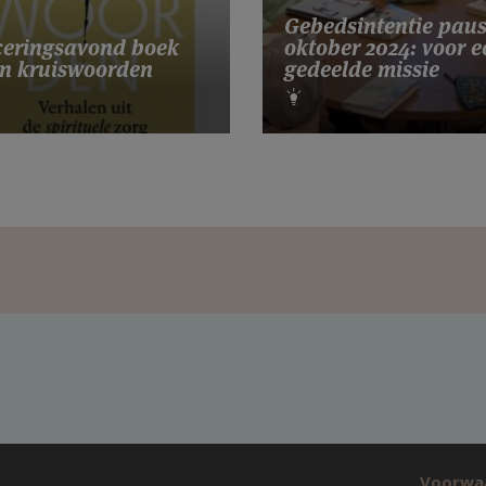
Gebedsintentie pau
eringsavond boek
oktober 2024: voor e
n kruiswoorden
gedeelde missie
Voorwa