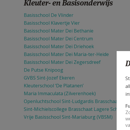
Kleuter- en Basisonderwijs
Basisschool De Vlinder
Basisschool Klavertje Vier
Basisschool Mater Dei Bethanie
Basisschool Mater Dei Centrum
Basisschool Mater Dei Driehoek
Basisschool Mater Dei Maria-ter-Heide
D
Basisschool Mater Dei Zegersdreef
De Putse Knipoog
GVBS Sint-Jozef Ekeren
St
Kleuterschool ‘De Platanen’
al
Maria Immaculata (Zilverenhoek)
in
Openluchtschool Sint-Ludgardis Brasschaat
F
Sint-Michielscollege Brasschaat Lagere School
Zo
Vrije Basisschool Sint-Mariaburg (VBSM)
we
va