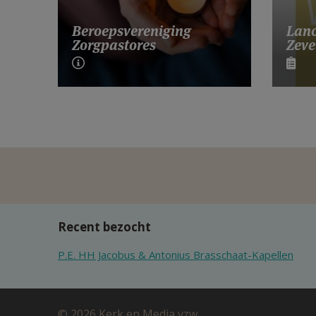
Lanc
Beroepsvereniging
Zeve
Zorgpastores
Recent bezocht
P.E. HH Jacobus & Antonius Brasschaat-Kapellen
© 2026 Kerk en Media vzw