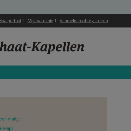
gina portaal
Mijn parochie
Aanmelden of registreren
chaat-Kapellen
een mailtje
e Maps