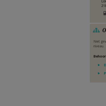
Lo
21
O
Niet gev
niveau.
Behoor
P