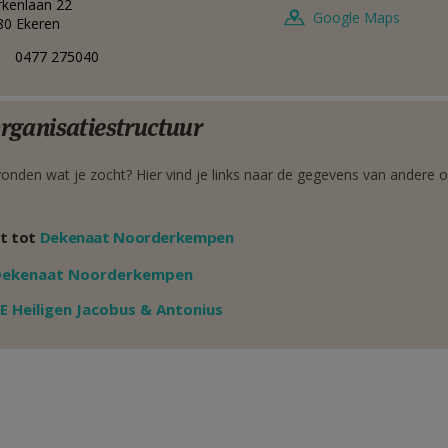
rkenlaan 22
Google Maps
80
Ekeren
0477 275040
rganisatiestructuur
onden wat je zocht? Hier vind je links naar de gegevens van andere o
t tot
Dekenaat Noorderkempen
Weergeven
Dekenaat Noorderkempen
Weergeven
E Heiligen Jacobus & Antonius