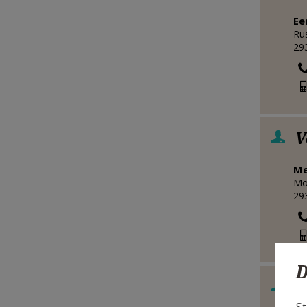
Ee
Ru
29
V
M
Mol
29
D
V