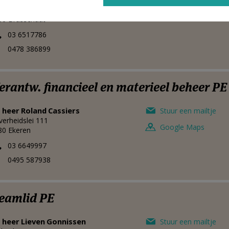
lei 44
Google Maps
30
Brasschaat
03 6517786
0478 386899
erantw. financieel en materieel beheer PE
 heer
Roland
Cassiers
Stuur een mailtje
verheidslei 111
Google Maps
80
Ekeren
03 6649997
0495 587938
eamlid PE
 heer
Lieven
Gonnissen
Stuur een mailtje