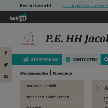
Overslaan en naar de inhoud gaan
Recent bezocht
P.E. HH Jacobus & Antoniu
P.E. HH Jac
STARTPAGINA
CONTACTEN
DEEL OP
Wijziging melden
Privacy info
FACEBOOK
DEEL OP
Pastorale Eenheid
A
TWITTER
DEEL
Parochies/Geloofskernen
Ar
VIA
29
Be
Vieringen