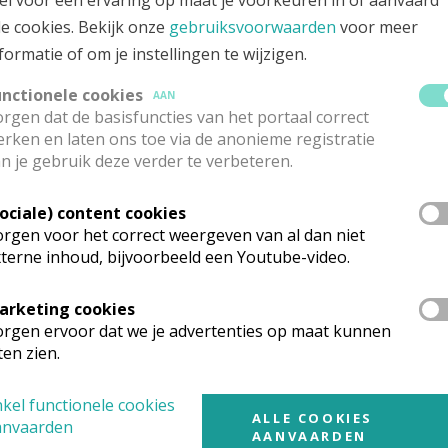
el voor een ervaring op maat je voorkeuren in of aanvaard
rwaarde Heer
Koenraad
Janssen
Stuur een mailtje
le cookies. Bekijk onze
gebruiksvoorwaarden
voor meer
stoordlei 81 A
Google Maps
formatie of om je instellingen te wijzigen.
30
Brasschaat
03 6518065
unctionele cookies
AAN
0478 843292
rgen dat de basisfuncties van het portaal correct
rken en laten ons toe via de anonieme registratie
n je gebruik deze verder te verbeteren.
erantw. verkondiging en catechese PE
Sociale) content cookies
rwaarde Heer
Michel
Baert
rgen voor het correct weergeven van al dan niet
Stuur een mailtje
mand Reusensplein 2
terne inhoud, bijvoorbeeld een Youtube-video.
Google Maps
30
Brasschaat
03 6518361
arketing cookies
03 6534872
rgen ervoor dat we je advertenties op maat kunnen
ten zien.
erantw. verkondiging en catechese PE
kel functionele cookies
ALLE COOKIES
anvaarden
AANVAARDEN
evrouw
Ingrid
Simons
Stuur een mailtje