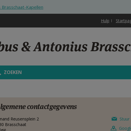
s Brasschaat-Kapellen
Hulp
Startpa
obus & Antonius Brass
ZOEKEN
lgemene contactgegevens
mand Reusensplein 2
Stuur 
30
Brasschaat
Googl
lgië