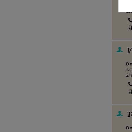
Mol
29
V
De
Nij
21
T
De