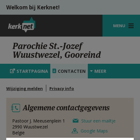
Overslaan en naar de inhoud gaan
Welkom bij Kerknet!
MENU
STARTPAGINA
Parochie St.-Jozef
Wuustwezel, Gooreind
KERK
VIERINGEN
STARTPAGINA
CONTACTEN
MEER
SHOP
Wijziging melden
Privacy info
ZOEKEN
Algemene contactgegevens
HULP
MIJN PAROCHIE
Pastoor J. Meeusenplein 1
Stuur een mailtje
2990
Wuustwezel
Google Maps
België
AANMELDEN OF REGISTREREN