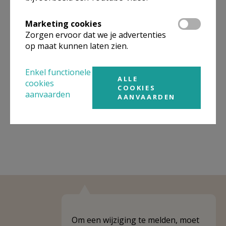
Organisatiestructuur
Marketing cookies
Zorgen ervoor dat we je advertenties
Niet gevonden wat je zocht? Hier vind je links naar de
op maat kunnen laten zien.
gegevens van andere organisaties op het boven-,
onderliggende of gelijke niveau.
Enkel functionele
ALLE
cookies
Behoort tot
PE Heiligen Jacobus & Antonius
COOKIES
aanvaarden
AANVAARDEN
Weergeven
PE Heiligen Jacobus & Antonius
Om een wijziging te melden, moet