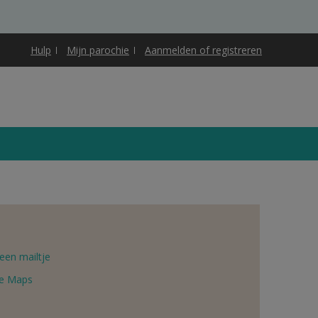
Hulp
Mijn parochie
Aanmelden of registreren
een mailtje
e Maps