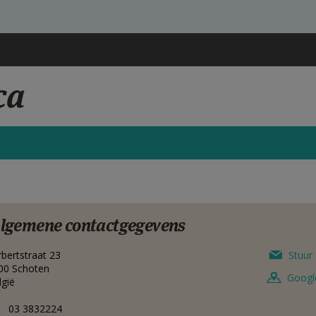
ca
lgemene contactgegevens
rbertstraat 23
Stuur 
00
Schoten
Googl
lgië
03 3832224