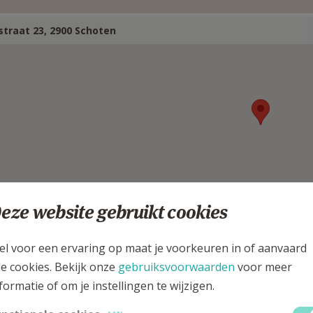
straat 23, 2900 Schoten
eze website gebruikt cookies
el voor een ervaring op maat je voorkeuren in of aanvaard
erantw. gemeenschapsopbouw PE
le cookies. Bekijk onze
gebruiksvoorwaarden
voor meer
formatie of om je instellingen te wijzigen.
 heer
Robbe
De Knop
Stuur een mailtje