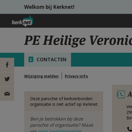
Overslaan en naar de inhoud gaan
Welkom bij Kerknet!
PE Heilige Veroni
CONTACTEN
Wijziging melden
Privacy info
DEEL OP
A
FACEBOOK
DEEL OP
Deze parochie of kerkverbonden
organisatie is niet actief op Kerknet.
Ve
TWITTER
DEEL
29
Be
Ben je betrokken bij deze
VIA
parochie of organisatie? Maak
via
onze laagdrempelige