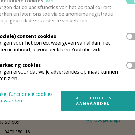
unctionele cookies
deborgstraat 108
AAN
Google Maps
00
Schoten
rgen dat de basisfuncties van het portaal correct
rken en laten ons toe via de anonieme registratie
0471 573770
n je gebruik deze verder te verbeteren.
Sociale) content cookies
erantw. liturgie en gebed PE
rgen voor het correct weergeven van al dan niet
terne inhoud, bijvoorbeeld een Youtube-video.
 heer
Pascal
Humblet
Stuur een mailtje
nge Lobroekstraat 163
Google Maps
60
Antwerpen 6
arketing cookies
rgen ervoor dat we je advertenties op maat kunnen
0476 275010
ten zien.
kel functionele cookies
erantw. financieel en materieel beheer PE
ALLE COOKIES
anvaarden
AANVAARDEN
 heer
Johan
Vanderheyden
Stuur een mailtje
nstant Neutjensstraat 47
Google Maps
00
Schoten
0470 850116