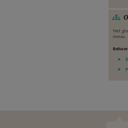
O
Niet gev
niveau.
Behoor
P