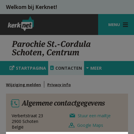
Overslaan en naar de inhoud gaan
Welkom bij Kerknet!
MENU
STARTPAGINA
Parochie St.-Cordula
Schoten, Centrum
KERK
VIERINGEN
STARTPAGINA
CONTACTEN
MEER
SHOP
Wijziging melden
Privacy info
ZOEKEN
Algemene contactgegevens
HULP
MIJN PAROCHIE
Verbertstraat 23
Stuur een mailtje
2900
Schoten
Google Maps
België
AANMELDEN OF REGISTREREN