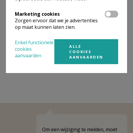
Organisatiestructuur
Marketing cookies
Zorgen ervoor dat we je advertenties
Niet gevonden wat je zocht? Hier vind je links naar de
op maat kunnen laten zien.
gegevens van andere organisaties op het boven-,
onderliggende of gelijke niveau.
Enkel functionele
ALLE
cookies
Behoort tot
PE Heilige Veronica
COOKIES
aanvaarden
AANVAARDEN
Weergeven
PE Heilige Veronica
Om een wijziging te melden, moet