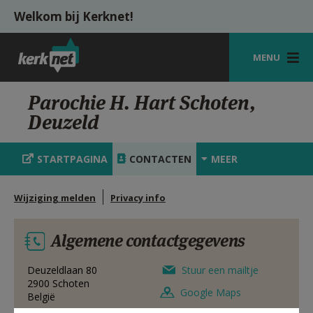
Overslaan en naar de inhoud gaan
Welkom bij Kerknet!
MENU
STARTPAGINA
Parochie H. Hart Schoten,
Deuzeld
KERK
VIERINGEN
STARTPAGINA
CONTACTEN
MEER
SHOP
Wijziging melden
Privacy info
ZOEKEN
Algemene contactgegevens
HULP
MIJN PAROCHIE
Deuzeldlaan 80
Stuur een mailtje
2900
Schoten
Google Maps
België
AANMELDEN OF REGISTREREN