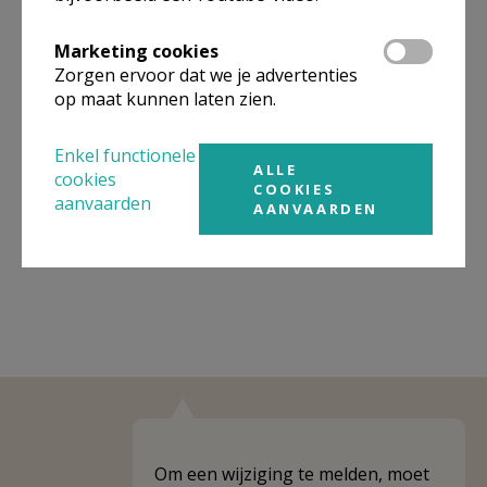
Organisatiestructuur
Marketing cookies
Zorgen ervoor dat we je advertenties
Niet gevonden wat je zocht? Hier vind je links naar de
op maat kunnen laten zien.
gegevens van andere organisaties op het boven-,
onderliggende of gelijke niveau.
Enkel functionele
ALLE
cookies
Behoort tot
PE Heilige Veronica
COOKIES
aanvaarden
AANVAARDEN
Weergeven
PE Heilige Veronica
Om een wijziging te melden, moet