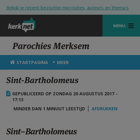
Overslaan en naar de inhoud gaan
Bekijk je recent bezochte microsites, auteurs en thema's
MENU
STARTPAGINA
Parochies Merksem
KERK
STARTPAGINA
MEER
VIERINGEN
Sint-Bartholomeus
SHOP
GEPUBLICEERD OP ZONDAG 20 AUGUSTUS 2017 -
ZOEKEN
17:13
HULP
MINDER DAN 1 MINUUT LEESTIJD
AFDRUKKEN
STARTPAGINA PORTAAL
Sint–Bartholomeus
MIJN PAROCHIE