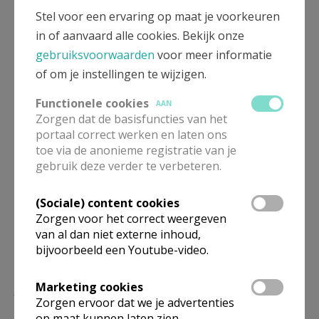
Stel voor een ervaring op maat je voorkeuren
Meer
in of aanvaard alle cookies. Bekijk onze
gebruiksvoorwaarden
voor meer informatie
Artikel
of om je instellingen te wijzigen.
Functionele cookies
AAN
Zorgen dat de basisfuncties van het
portaal correct werken en laten ons
toe via de anonieme registratie van je
Deel dit artikel
gebruik deze verder te verbeteren.
(Sociale) content cookies
Zorgen voor het correct weergeven
van al dan niet externe inhoud,
bijvoorbeeld een Youtube-video.
Lees meer
Marketing cookies
Zorgen ervoor dat we je advertenties
op maat kunnen laten zien.