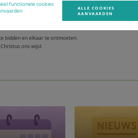
kel functionele cookies
ALLE COOKIES
anvaarden
AANVAARDEN
te bidden en elkaar te ontmoeten.
Christus ons wijst.