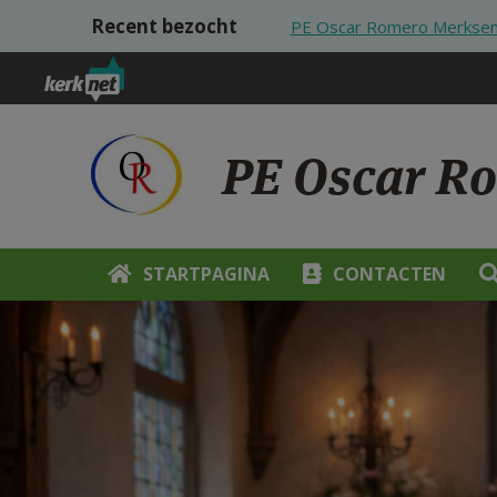
Overslaan en naar de inhoud gaan
Recent bezocht
PE Oscar Romero Merksem
PE Oscar R
STARTPAGINA
CONTACTEN