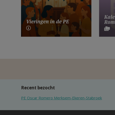
Kale
Vieringen in de PE
Rome
Recent bezocht
PE Oscar Romero Merksem-Ekeren-Stabroek