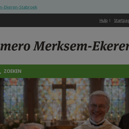
-Ekeren-Stabroek
Hulp
Startpa
omero Merksem-Ekere
ZOEKEN