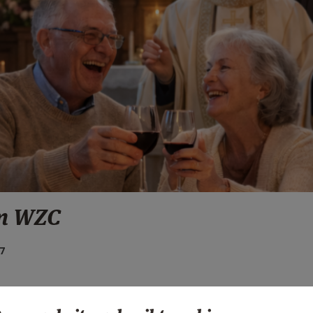
in WZC
7