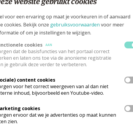
eze website gebruikt cookies
enheid van de Christenen nodigen wij u van harte uit v
el voor een ervaring op maat je voorkeuren in of aanvaard
le cookies. Bekijk onze
gebruiksvoorwaarden
voor meer
d samen voor
eenheid, verzoening
en een
dieper getuigen
formatie of om je instellingen te wijzigen.
unctionele cookies
AAN
rgen dat de basisfuncties van het portaal correct
katholieke priester en een protestantse dominee. In de litu
rken en laten ons toe via de anonieme registratie
t, kan deelnemen aan de heilige Communie.
n je gebruik deze verder te verbeteren.
Sociale) content cookies
rgen voor het correct weergeven van al dan niet
terne inhoud, bijvoorbeeld een Youtube-video.
arketing cookies
rgen ervoor dat we je advertenties op maat kunnen
ten zien.