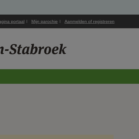
agina portaal
Mijn parochie
Aanmelden of registreren
n-Stabroek