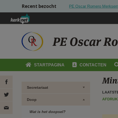
Overslaan en naar de inhoud gaan
Recent bezocht
PE Oscar Romero Merksem
PE Oscar R
STARTPAGINA
CONTACTEN
Min
Secretariaat
LAATSTE
DEEL OP
AFDRUK
Doop
FACEBOOK
DEEL
Wat is het doopsel?