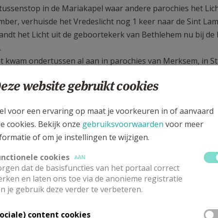
tussenstop in de Mariakapel waar andere parochies het Lic
mber, verhuisde het Vredeslicht nog 1 keer naar de Sint La
andt het Licht uit de geboortekerk van Bethlehem nu bij de
.
ht kwam ondertussen al aan in parochies van Merksem, in S
mensen namen het ook al mee naar huis.
eze website gebruikt cookies
r Ivan nam zijn brandende kaars mee naar zijn Belarussisch
 verder verspreidt worden tijdens de kerstvieringen.
el voor een ervaring op maat je voorkeuren in of aanvaard
ht zal gebracht worden naar het woonzorgcentrum Sint Vince
le cookies. Bekijk onze
gebruiksvoorwaarden
voor meer
oop van de maand februari krijgen de eerste communicanten
formatie of om je instellingen te wijzigen.
r huis te nemen.
en wij in de PE Oscar Romero mee aan de vorming van een o
unctionele cookies
AAN
rgen dat de basisfuncties van het portaal correct
rken en laten ons toe via de anonieme registratie
n je gebruik deze verder te verbeteren.
Sociale) content cookies