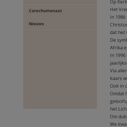
Op Kerk
TWITTER
DEEL
Het Vred
Catechumenaat
In 1986
VIA
Nieuws
Christu
dat het
E-
De symb
MAIL
Afrika 
In 1996
jaarlij
Via all
kaars w
Ook in 
Omdat h
geloofs
het Lic
Om dubb
We kwam