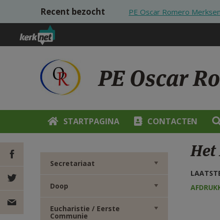
Overslaan en naar de inhoud gaan
Recent bezocht
PE Oscar Romero Merksem
PE Oscar R
STARTPAGINA
CONTACTEN
Het
Secretariaat
LAATSTE
DEEL OP
Doop
AFDRUK
FACEBOOK
DEEL OP
Eucharistie / Eerste
Communie