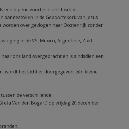
als een lopend vuurtje in ons bisdom.
enen aangestoken in de Geboortekerk van Jezus
g te worden over gevlogen naar Oostenrijk zonder
volging in de VS, Mexico, Argentinië, Zuid-
 naar ons land overgebracht en is sindsdien een
n, wordt het Licht er doorgegeven: één kleine
d.
tussen de verschillende
 Greta Van den Bogart) op vrijdag 20 december
 branden.