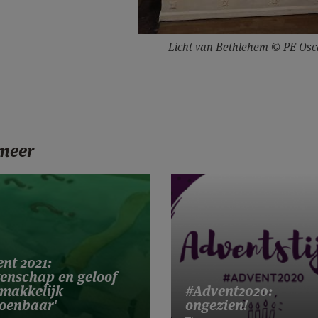
Licht van Bethlehem © PE Os
 meer
nt 2021:
enschap en geloof
 makkelijk
#Advent2020:
zoenbaar'
ongezien!