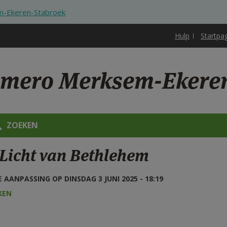
-Ekeren-Stabroek
Hulp
Startpa
omero Merksem-Ekere
ZOEKEN
 Licht van Bethlehem
 AANPASSING OP DINSDAG 3 JUNI 2025 - 18:19
KEN