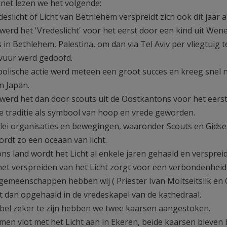
net lezen we het volgende:
eslicht of Licht van Bethlehem verspreidt zich ook dit jaar 
 werd het 'Vredeslicht' voor het eerst door een kind uit W
s in Bethlehem, Palestina, om dan via Tel Aviv per vliegtui
 vuur werd gedoofd.
olische actie werd meteen een groot succes en kreeg snel na
en Japan.
 werd het dan door scouts uit de Oostkantons voor het eerst
kse traditie als symbool van hoop en vrede geworden.
erlei organisaties en bewegingen, waaronder Scouts en Gidse
ordt zo een oceaan van licht.
ons land wordt het Licht al enkele jaren gehaald en versprei
et verspreiden van het Licht zorgt voor een verbondenheid 
gemeenschappen hebben wij ( Priester Ivan Moitseitsiik en
ht dan opgehaald in de vredeskapel van de kathedraal.
el zeker te zijn hebben we twee kaarsen aangestoken.
en vlot met het Licht aan in Ekeren, beide kaarsen bleven