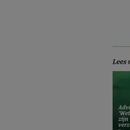
Lees
Adve
'Wet
zijn
ver