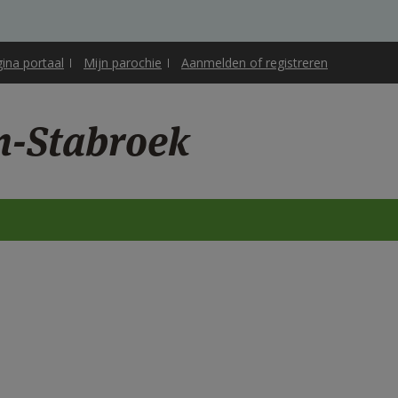
gina portaal
Mijn parochie
Aanmelden of registreren
n-Stabroek