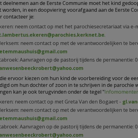
t deelnemen aan de Eerste Communie moet het kind gedoopt zi
 worden, in een doopviering voorafgaand aan de Eerste 
 contacteer je:
keren: neem contact op met het parochiesecretariaat via e-m
t.lambertus.ekeren@parochies.kerknet.be
.
erksem: neem contact op met de verantwoordelijken te bere
etemmaushuis@gmail.com
tabroek: Aanvragen op de pastorij tijdens de permanentie: 0
anwesenbeeckrobert@yahoo.com
die ervoor kiezen om hun kind de voorbereiding voor de ee
igd om hun dochter of zoon in te schrijven in de parochie wa
ingen kan je ook terugvinden onder de tegel "
Infomomente
keren: neem contact op met Greta Van den Bogaert -
gl.va
erksem: neem contact op met de verantwoordelijken te bere
etemmaushuis@gmail.com
tabroek: Aanvragen op de pastorij tijdens de permanentie: 0
anwesenbeeckrobert@yahoo.com