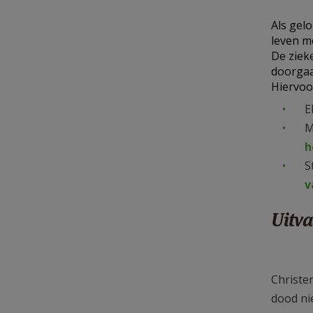
Als gel
leven m
De ziek
doorga
Hiervoo
E
M
h
S
v
Uitva
Christe
dood nie