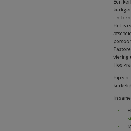
Een kerk
kerkgem
ontfermt
Het is 
afschei
persoon
Pastore
viering 
Hoe vraa
Bij een 
kerkelij
In same
E
s
M