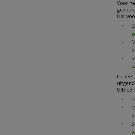
Voor he
gedoopt
Hiervoor
E
s
M
h
S
v
Ouders 
uitgenod
Uitnodi
E
M
h
S
v