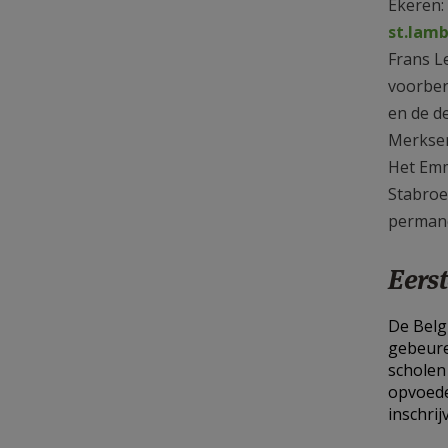
Ekeren:
st.lam
Frans L
voorber
en de d
Merksem
Het Emm
Stabroe
permane
Eers
De Belg
gebeure
scholen
opvoede
inschri