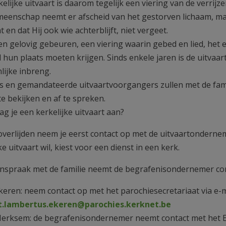
elijke uitvaart is daarom tegelijk een viering van de verrij
eenschap neemt er afscheid van het gestorven lichaam, maa
 en dat Hij ook wie achterblijft, niet vergeet.
een gelovig gebeuren, een viering waarin gebed en lied, het
d hun plaats moeten krijgen. Sinds enkele jaren is de uitvaa
lijke inbreng.
s en gemandateerde uitvaartvoorgangers zullen met de fami
te bekijken en af te spreken.
g je een kerkelijke uitvaart aan?
overlijden neem je eerst contact op met de uitvaartonderneme
ke uitvaart wil, kiest voor een dienst in een kerk.
nspraak met de familie neemt de begrafenisondernemer co
keren: neem contact op met het parochiesecretariaat via e-m
t.lambertus.ekeren@parochies.kerknet.be
erksem: de begrafenisondernemer neemt contact met het 