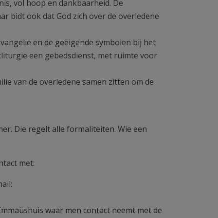
zenis, vol hoop en dankbaarheid. De
r bidt ook dat God zich over de overledene
 evangelie en de geëigende symbolen bij het
rtliturgie een gebedsdienst, met ruimte voor
lie van de overledene samen zitten om de
r. Die regelt alle formaliteiten. Wie een
ntact met:
ail:
Emmaüshuis waar men contact neemt met de