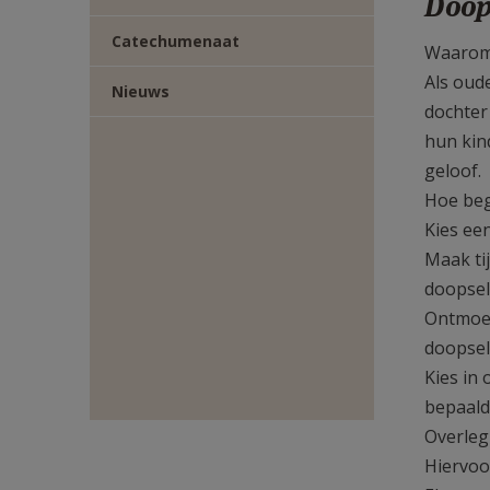
Doop
TWITTER
DEEL
Catechumenaat
Waarom 
VIA
Als oud
Nieuws
dochter
E-
hun kin
geloof.
MAIL
Hoe beg
Kies ee
Maak ti
doopsel
Ontmoet
doopsel
Kies in
bepaald
Overleg
Hiervoor