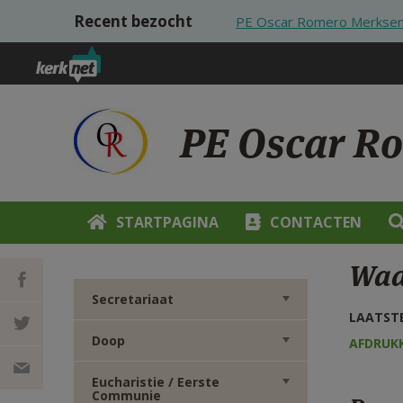
Overslaan en naar de inhoud gaan
Recent bezocht
PE Oscar Romero Merksem
PE Oscar R
STARTPAGINA
CONTACTEN
Waar
Secretariaat
LAATSTE
DEEL OP
Doop
AFDRUK
FACEBOOK
DEEL OP
Eucharistie / Eerste
Communie