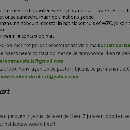
oofsgemeenschap willen we zorg dragen voor wie ziek zijn, he
et onze aandacht, maar ook met ons gebed.
enzalving gebeurt meestal in het ziekenhuis of WZC. Je kan d
an.
r neem je contact op met
keren: met het parochiesecretariaat via e-mail:
st.lambertu
erksem: neem contact op met de verantwoordelijken te bere
etemmaushuis@gmail.com
tabroek: Aanvragen op de pastorij tijdens de permanentie: 0
anwesenbeeckrobert@yahoo.com
art
nen geloven in Jezus, de levende Heer. Zijn leven, dood en v
t het laatste woord heeft.