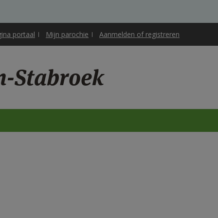
gina portaal
Mijn parochie
Aanmelden of registreren
n-Stabroek