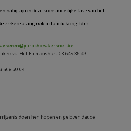
n nabij zijn in deze soms moeilijke fase van het
e ziekenzalving ook in familiekring laten
s.ekeren@parochies.kerknet.be
.
iken via Het Emmaushuis: 03 645 86 49 -
3 568 60 64 -
errijzenis doen hen hopen en geloven dat de