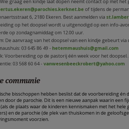
 Wie graag een kindje laat dopen neemt contact op met het p
bertus.ekeren@parochies.kerknet.be
of tijdens de perman
enaertsstraat 6, 2180 Ekeren. Best aanmelden via
st.lambe
eiding op het doopsel wordt u uitgenodigd op een info-avon
erde op zondagnamiddag om 12.00 uur.
: De aanvraag van het doopsel van een kindje gebeurt via d
aushuis: 03 645 86 49 -
hetemmaushuis@gmail.com
k: Voorbereiding op de pastorij één week voor het doopsel. 
ntie: 03 568 60 64 -
vanwesenbeeckrobert@yahoo.com
te communie
ische bisschoppen hebben beslist dat de voorbereiding én 
n door de parochie. Dit is een nieuwe aanpak waarin een 
 (als de plaats waar de kinderen kennismaken met het hele
rs) en de parochie (de plek van thuiskomen in de geloofsge
jvingsmoment voorzien.