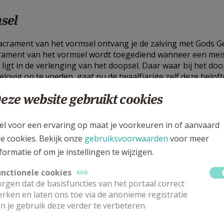
sel
sacrament van het vormsel ontvang je de zalving met Gods G
rament van het vormsel wordt toegediend wanneer een meisj
 ligt in de verlenging van het doopsel. Daar waar bij het do
gelovig op te voeden, gaat nu de twaalfjarige zelf deze belo
 de vormselvoorbereiding worden door vormselcatechisten 
eze website gebruikt cookies
weg’ die Jezus ons heeft voorgeleefd. Deze voorbereiding g
me en zinvolle manier wordt met hen samen - in de voetspo
nen bewust kiezen.
el voor een ervaring op maat je voorkeuren in of aanvaard
ingen kan je ook terugvinden onder de tegel "
Infomoment
le cookies. Bekijk onze
gebruiksvoorwaarden
voor meer
 contacteer je:
formatie of om je instellingen te wijzigen.
keren: Alle info rond inschrijvingen of infovergaderingen vi
erksem: Alle info rond inschrijvingen of infovergaderingen
unctionele cookies
AAN
rgen dat de basisfuncties van het portaal correct
tabroek: Aanvragen op de pastorij tijdens de permanentie: 0
rken en laten ons toe via de anonieme registratie
anwesenbeeckrobert@yahoo.com
n je gebruik deze verder te verbeteren.