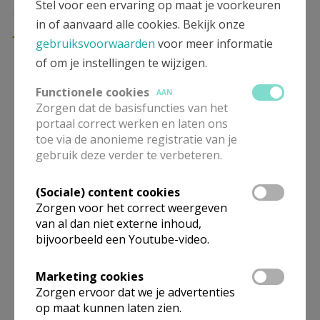
Blessed Edward Poppe, a priest
Stel voor een ervaring op maat je voorkeuren
for today
in of aanvaard alle cookies. Bekijk onze
gebruiksvoorwaarden
voor meer informatie
of om je instellingen te wijzigen.
Heavenly Father,
We thank you for giving us
Functionele cookies
AAN
blessed Edward Poppe.
Zorgen dat de basisfuncties van het
Trough his intercession graciously hear our prayer.
portaal correct werken en laten ons
toe via de anonieme registratie van je
Grant that our love for your Son,
gebruik deze verder te verbeteren.
for his Church, and for the blessed Eucharist may
increase.
(Sociale) content cookies
May his testimony encourage many to live as true
Zorgen voor het correct weergeven
Christians.
van al dan niet externe inhoud,
May his example inspire young men to become
bijvoorbeeld een Youtube-video.
priests for today.
Hasten the day of his glorification in the communion
Marketing cookies
Zorgen ervoor dat we je advertenties
of your saints.
op maat kunnen laten zien.
We ask this through the intercession of Mary, his