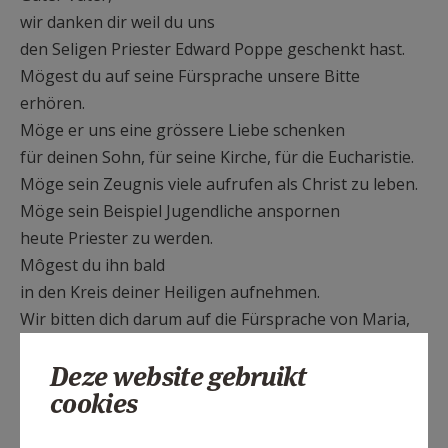
wir danken dir weil du uns
den Seligen Priester Edward Poppe geschenkt hast.
Mögest du auf seine Fürsprache unsere Bitte
erhören.
Möge er uns eine grössere Liebe schenken
für deinen Sohn, für seine Kirche, für die Eucharistie.
Möge sein Zeugnis viele aufrufen als Christ zu leben.
Möge sein Beispiel Jugendliche anspornen
heute Priester zu werden.
Môgest du ihn bald
in den Kreis deiner Heiligen aufnehmen.
Wir bitten dich darum auf die Fürsprache von Maria,
seiner und unserer Mutter.
Deze website gebruikt
Amen.
cookies