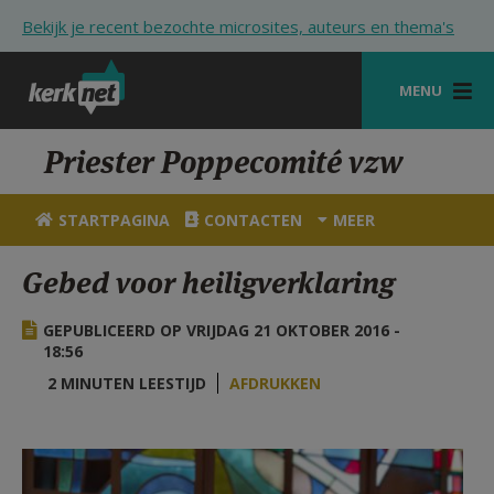
Overslaan en naar de inhoud gaan
Bekijk je recent bezochte microsites, auteurs en thema's
MENU
STARTPAGINA
Priester Poppecomité vzw
KERK
STARTPAGINA
CONTACTEN
MEER
VIERINGEN
Gebed voor heiligverklaring
SHOP
GEPUBLICEERD OP VRIJDAG 21 OKTOBER 2016 -
ZOEKEN
18:56
HULP
2 MINUTEN LEESTIJD
AFDRUKKEN
STARTPAGINA PORTAAL
MIJN PAROCHIE