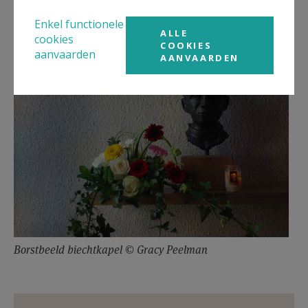
and our Mother.
Enkel functionele
Amen.
ALLE
cookies
COOKIES
aanvaarden
AANVAARDEN
Borstbeeld biechtkapel © Gracy Peelman