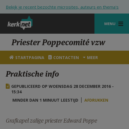
Overslaan en naar de inhoud gaan
Bekijk je recent bezochte microsites, auteurs en thema's
MENU
STARTPAGINA
Priester Poppecomité vzw
KERK
STARTPAGINA
CONTACTEN
MEER
VIERINGEN
Praktische info
SHOP
GEPUBLICEERD OP WOENSDAG 28 DECEMBER 2016 -
ZOEKEN
15:34
HULP
MINDER DAN 1 MINUUT LEESTIJD
AFDRUKKEN
STARTPAGINA PORTAAL
Grafkapel zalige priester Edward Poppe
MIJN PAROCHIE