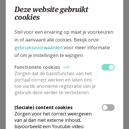
Deze website gebruikt
Gepubliceerd door
cookies
Priester Poppecomité vzw
Stel voor een ervaring op maat je voorkeuren
in of aanvaard alle cookies. Bekijk onze
Meer
gebruiksvoorwaarden
voor meer informatie
of om je instellingen te wijzigen.
Artikel
Functionele cookies
AAN
Zorgen dat de basisfuncties van het
portaal correct werken en laten ons
openingsuren
info
ligging
toe via de anonieme registratie van je
gebruik deze verder te verbeteren.
(Sociale) content cookies
Deel dit artikel
Zorgen voor het correct weergeven
van al dan niet externe inhoud,
bijvoorbeeld een Youtube-video.