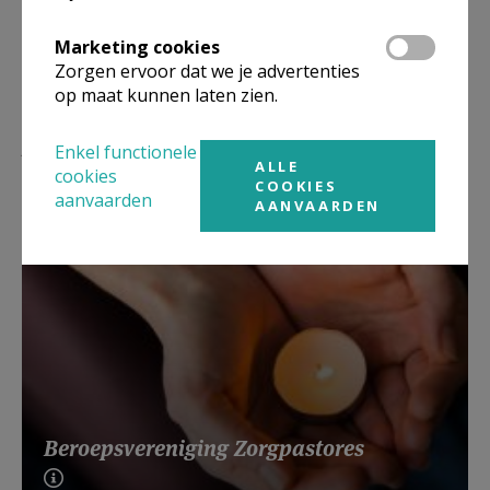
Marketing cookies
Zorgen ervoor dat we je advertenties
op maat kunnen laten zien.
Lees meer
Enkel functionele
ALLE
cookies
COOKIES
aanvaarden
AANVAARDEN
Beroepsvereniging Zorgpastores