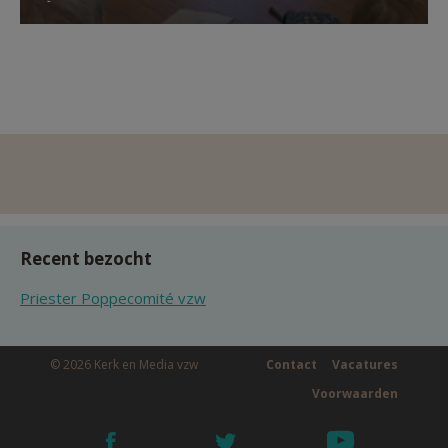
Recent bezocht
Priester Poppecomité vzw
© 2026 Kerk en Media vzw
Contact
Vacatures
Voorwaarden