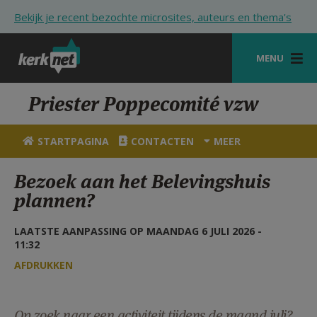
Overslaan en naar de inhoud gaan
Bekijk je recent bezochte microsites, auteurs en thema's
MENU
STARTPAGINA
Priester Poppecomité vzw
KERK
STARTPAGINA
CONTACTEN
MEER
VIERINGEN
Bezoek aan het Belevingshuis
SHOP
plannen?
ZOEKEN
LAATSTE AANPASSING OP MAANDAG 6 JULI 2026 -
11:32
HULP
AFDRUKKEN
STARTPAGINA PORTAAL
MIJN PAROCHIE
Op zoek naar een activiteit tijdens de maand juli?