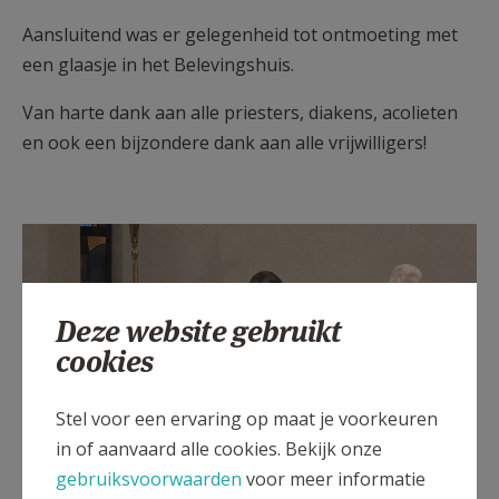
Aansluitend was er gelegenheid tot ontmoeting met
een glaasje in het Belevingshuis.
Van harte dank aan alle priesters, diakens, acolieten
en ook een bijzondere dank aan alle vrijwilligers!
Deze website gebruikt
cookies
Stel voor een ervaring op maat je voorkeuren
in of aanvaard alle cookies. Bekijk onze
gebruiksvoorwaarden
voor meer informatie