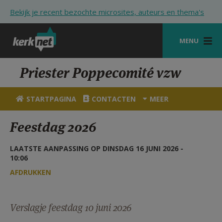
Overslaan en naar de inhoud gaan
Bekijk je recent bezochte microsites, auteurs en thema's
MENU
STARTPAGINA
Priester Poppecomité vzw
KERK
STARTPAGINA
CONTACTEN
MEER
VIERINGEN
Feestdag 2026
SHOP
LAATSTE AANPASSING OP DINSDAG 16 JUNI 2026 -
ZOEKEN
10:06
HULP
AFDRUKKEN
STARTPAGINA PORTAAL
Verslagje feestdag 10 juni 2026
MIJN PAROCHIE