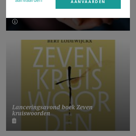
aanvaarden
AANVAARDEN
Beroepsvereniging Zorgpastores
Lanceringsavond boek Zeven
kruiswoorden