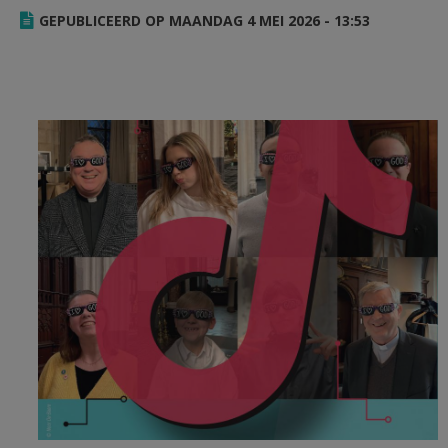
AANMELDEN OF REGISTREREN
GEPUBLICEERD OP MAANDAG 4 MEI 2026 - 13:53
Relevant nr 3 mei-juni van 2026
ter.jpg