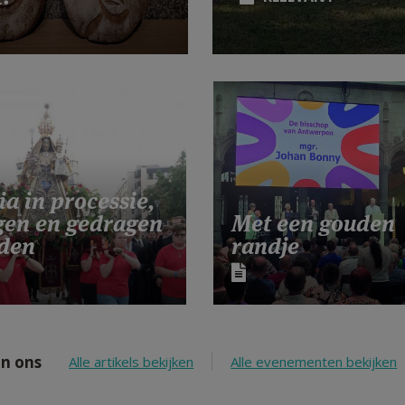
a in processie,
gen en gedragen
Met een gouden
den
randje
n ons
Alle artikels bekijken
Alle evenementen bekijken