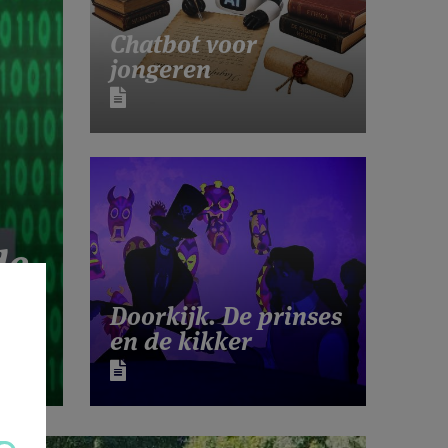
Chatbot voor
jongeren
de
ie
Doorkijk. De prinses
en de kikker