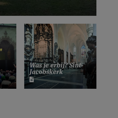
Was je erbij? Sint-
Jacobskerk