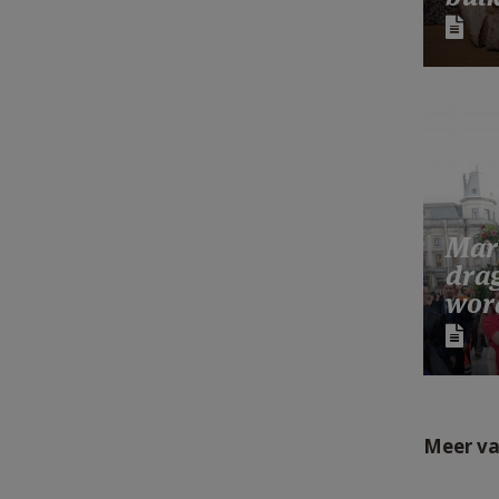
Mari
dra
wor
Meer va