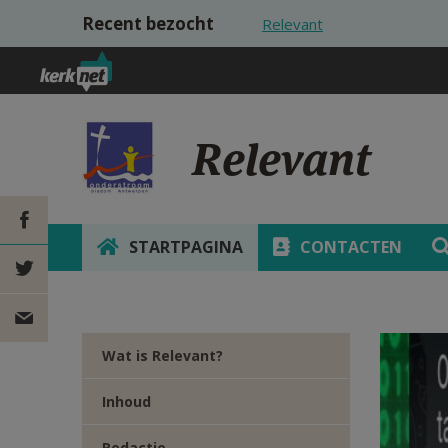
Overslaan en naar de inhoud gaan
Recent bezocht
Relevant
Relevant
STARTPAGINA
CONTACTEN
DEEL OP
FACEBOOK
DEEL OP
Wat is Relevant?
TWITTER
DEEL
Inhoud
VIA
Redactie