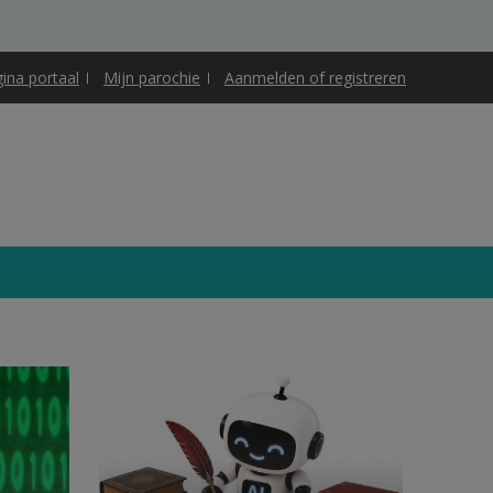
gina portaal
Mijn parochie
Aanmelden of registreren