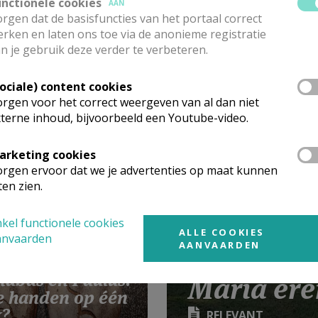
unctionele cookies
AAN
rgen dat de basisfuncties van het portaal correct
rken en laten ons toe via de anonieme registratie
n je gebruik deze verder te verbeteren.
 preek maken
Sociale) content cookies
 AI? Doen of
rgen voor het correct weergeven van al dan niet
terne inhoud, bijvoorbeeld een Youtube-video.
?
arketing cookies
rgen ervoor dat we je advertenties op maat kunnen
ten zien.
kel functionele cookies
ALLE COOKIES
anvaarden
AANVAARDEN
nabas en Paulus:
Maria ere
e handen op één
k?
RELEVANT