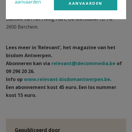
aanvaarden
Inspirelli Antwerpen organiseert een Taizégebed op
AANVAARDEN
11 mei van 20 tot 22 uur, in het Klooster en de
Basiliek van het Heilig Hart, De Merodelei 12/14,
2600 Berchem.
Lees meer in ‘Relevant’, het magazine van het
bisdom Antwerpen.
Abonneren kan via
relevant@idecommedia.be
of
09 296 20 26.
Info op
www.relevant-bisdomantwerpen.be
.
Een abonnement kost 45 euro. Een los nummer
kost 15 euro.
Gepubliceerd door