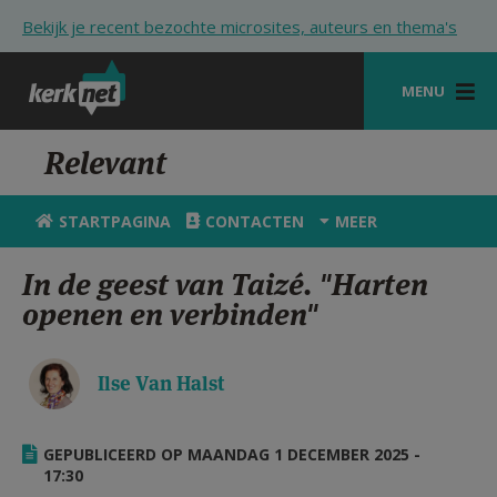
Overslaan en naar de inhoud gaan
Bekijk je recent bezochte microsites, auteurs en thema's
MENU
STARTPAGINA
Relevant
KERK
STARTPAGINA
CONTACTEN
MEER
VIERINGEN
In de geest van Taizé. "Harten
SHOP
openen en verbinden"
ZOEKEN
Ilse Van Halst
HULP
STARTPAGINA PORTAAL
GEPUBLICEERD OP MAANDAG 1 DECEMBER 2025 -
MIJN PAROCHIE
17:30