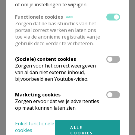
of om je instellingen te wijzigen.
De Franse hoofdstad zal het decor worden van
opnieuw enkele dagen van samen bidden, samen
Functionele cookies
AAN
Zorgen dat de basisfuncties van het
zingen en samen bouwen aan vrede en vertrouwen.
portaal correct werken en laten ons
“Het vooruitzicht alleen al wekt enthousiasme:
toe via de anonieme registratie van je
opnieuw duizenden jongeren ontmoeten, opnieuw
gebruik deze verder te verbeteren.
gastvrij ontvangen worden, opnieuw dat unieke
gevoel ervaren dat je deel uitmaakt van een groter
(Sociale) content cookies
geheel.”
Zorgen voor het correct weergeven
van al dan niet externe inhoud,
bijvoorbeeld een Youtube-video.
Volg al het nieuws over de Jongerenontmoeting in
Parijs online op
Marketing cookies
www.facebook.com/kaminoantwerpen
en
Zorgen ervoor dat we je advertenties
www.instagram.com/kamino_vzw/
op maat kunnen laten zien.
Inspirelli Turnhout organiseert een volgend
Taizégebed op 10 januari van 19 tot 21 uur in de
Enkel functionele
ALLE
Pinksterkerk, Koningin Astridlaan, 2300 Turnhout.
cookies
COOKIES