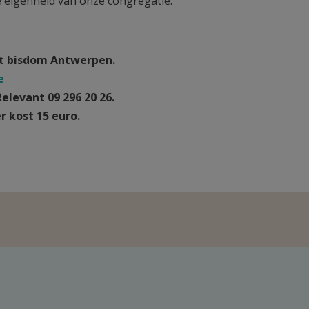
de eigenheid van onze congregatie.”
et bisdom Antwerpen.
e
Relevant
09 296 20 26.
 kost 15 euro.