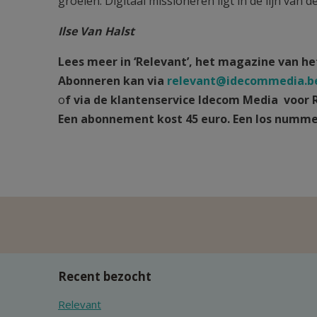
groeien. Digitaal missioneren ligt in de lijn van 
Ilse Van Halst
Lees meer in ‘Relevant’, het magazine van h
Abonneren kan via
relevant@idecommedia.b
o
f via de klantenservice Idecom Media
voor 
Een abonnement kost 45 euro. Een los nummer
Recent bezocht
Relevant