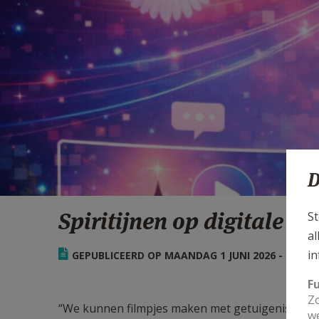
D
Spiritijnen op digitale mi
St
al
in
GEPUBLICEERD OP MAANDAG 1 JUNI 2026 - 15:58
F
Zo
“We kunnen filmpjes maken met getuigenissen o
we