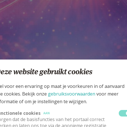
eze website gebruikt cookies
ssie
el voor een ervaring op maat je voorkeuren in of aanvaard
le cookies. Bekijk onze
gebruiksvoorwaarden
voor meer
formatie of om je instellingen te wijzigen.
unctionele cookies
AAN
rgen dat de basisfuncties van het portaal correct
ver de gaven van de geest die we online plaatsen negen da
rken en laten ons toe via de anonieme registratie