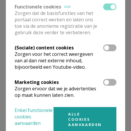
Als je als transpersoon naar buiten komt, is daar een
Functionele cookies
AAN
lange tijd aan vooraf gegaan. De mensen rondom jou
Zorgen dat de basisfuncties van het
portaal correct werken en laten ons
hebben niet allen dat proces meegemaakt.”
toe via de anonieme registratie van je
gebruik deze verder te verbeteren.
De Vlaamse Kerk is redelijk goed mee met haar tijd.
Er is openheid naar lgbtq+-personen. Jongeren
(Sociale) content cookies
vinden hun weg … Maar waar is mijn generatie, de
Zorgen voor het correct weergeven
GenX-ers? Als ik iets zou willen bijbrengen, is het dit:
van al dan niet externe inhoud,
mijn generatie iets aanbieden waardoor ze opnieuw
bijvoorbeeld een Youtube-video.
kunnen voelen hoe zinvol het kan zijn om Jezus
(weer) in hun leven te vinden. Ik kan alleen optreden
Marketing cookies
als getuige door te laten zien dat mijn geloof mij al
Zorgen ervoor dat we je advertenties
op maat kunnen laten zien.
veel goeds heeft gebracht: vrienden, mooie
momenten, muziek, ontmoetingen … en boven alles,
Enkel functionele
het gevoel geborgen te zijn in Gods barmhartigheid.
ALLE
cookies
COOKIES
aanvaarden
AANVAARDEN