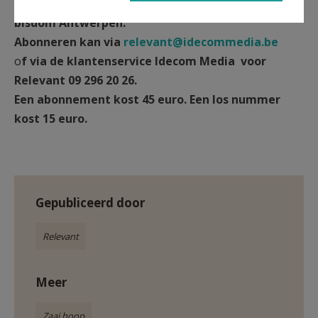
Lees meer in ‘Relevant’, het magazine van het
bisdom Antwerpen.
Abonneren kan via
relevant@idecommedia.be
o
f via de klantenservice Idecom Media
voor
Relevant
09 296 20 26.
Een abonnement kost 45 euro. Een los nummer
kost 15 euro.
Gepubliceerd door
Relevant
Meer
Zaai hoop