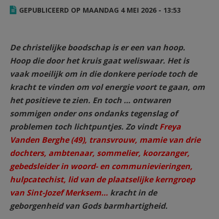
AANMELDEN OF REGISTREREN
GEPUBLICEERD OP MAANDAG 4 MEI 2026 - 13:53
De christelijke boodschap is er een van hoop.
Hoop die door het kruis gaat weliswaar. Het is
vaak moeilijk om in die donkere periode toch de
kracht te vinden om vol energie voort te gaan, om
het positieve te zien. En toch … ontwaren
sommigen onder ons ondanks tegenslag of
problemen toch lichtpuntjes. Zo vindt
Freya
Vanden Berghe (49), transvrouw, mamie van drie
dochters, ambtenaar, sommelier, koorzanger,
gebedsleider in woord- en communievieringen,
hulpcatechist, lid van de plaatselijke kerngroep
van Sint-Jozef Merksem…
kracht in de
geborgenheid van Gods barmhartigheid.