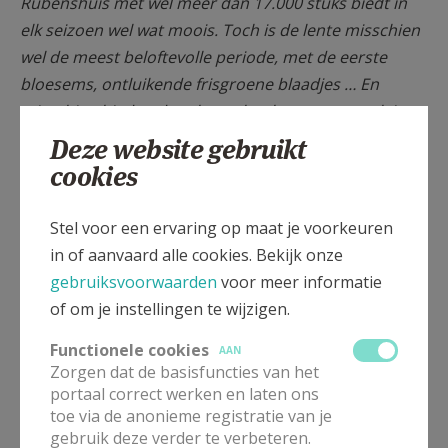
Rubenshuis met wel meer dan 17.000 stuks biedt in
elk seizoen wel wat moois. Toch is de lente misschien
wel de meest beloftevolle periode, met de eerste
bloesems, ontluikende frisgroene blaadjes … En
misschien bieden de tulpen al wel een spectaculair
kleurenfestival. Wist je dat er voor deze
Deze website gebruikt
voorjaarsbloeiers in 1637 waanzinnige bedragen
cookies
werden neergeteld? Tot een jaarloon of de prijs van
een huis voor één enkele tulpenbol!
Stel voor een ervaring op maat je voorkeuren
in of aanvaard alle cookies. Bekijk onze
Als bezoeker betreedt je de tuin vanuit de
gebruiksvoorwaarden
voor meer informatie
vernieuwde toegang tot het Rubenshuis via Hopland
of om je instellingen te wijzigen.
13, net zoals Rubens en zijn gezinsleden dat zo’n
Functionele cookies
AAN
vierhonderd jaar eerder deden. Het dompelt je
Zorgen dat de basisfuncties van het
meteen onder in de tuin uit de tijd van toen. En ook
portaal correct werken en laten ons
bloemen, planten en bomen werden zorgvuldig
toe via de anonieme registratie van je
uitgekozen en zijn dezelfde als diegene waartussen
gebruik deze verder te verbeteren.