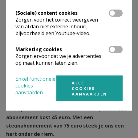
Rubens moet hebben gekuierd. Zijn schilderij
Wandeling in de tuin bood daarbij inspiratie, evenals
(Sociale) content cookies
Zorgen voor het correct weergeven
een studie van andere stadstuinen uit die tijd,
van al dan niet externe inhoud,
zeventiende-eeuwse bloemenstillevens en een
bijvoorbeeld een Youtube-video.
plantenencyclopedie uit Rubens’ bibliotheek. Een
podcast begeleidt je bij je bezoek aan de tuin en
Marketing cookies
verklapt je meteen heel wat weetjes.
Zorgen ervoor dat we je advertenties
Meer op
www.rubenshuis.be
op maat kunnen laten zien.
Lees meer in ‘Relevant’, het magazine van het
Enkel functionele
ALLE
bisdom Antwerpen.
cookies
COOKIES
aanvaarden
Abonneren kan
AANVAARDEN
via
abonnementen.relevant@otheo.be
.
Info op
www.relevant-bisdomantwerpen.be.
Een
abonnement kost 45 euro. Met een
steunabonnement van 75 euro steek je ons een
hart onder de riem.