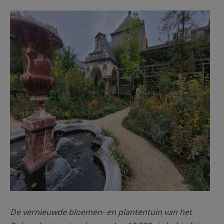
AANMELDEN OF REGISTREREN
blz 26 Rubenstuin
20240905_142138.jpg
De vernieuwde bloemen- en plantentuin van het