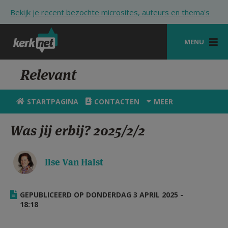
Overslaan en naar de inhoud gaan
Bekijk je recent bezochte microsites, auteurs en thema's
MENU
STARTPAGINA
Relevant
KERK
STARTPAGINA
CONTACTEN
MEER
VIERINGEN
Was jij erbij? 2025/2/2
SHOP
ZOEKEN
Ilse Van Halst
HULP
GEPUBLICEERD OP DONDERDAG 3 APRIL 2025 -
STARTPAGINA PORTAAL
18:18
MIJN PAROCHIE