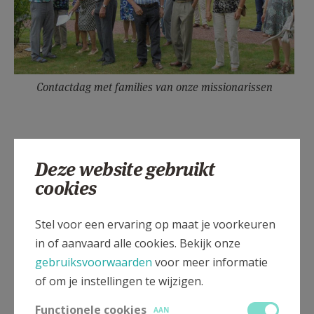
Contactdag met families van onze missionarissen
Deze website gebruikt
Gepubliceerd door
cookies
Salvatorianen
Stel voor een ervaring op maat je voorkeuren
in of aanvaard alle cookies. Bekijk onze
Meer
gebruiksvoorwaarden
voor meer informatie
of om je instellingen te wijzigen.
Artikel
Functionele cookies
AAN