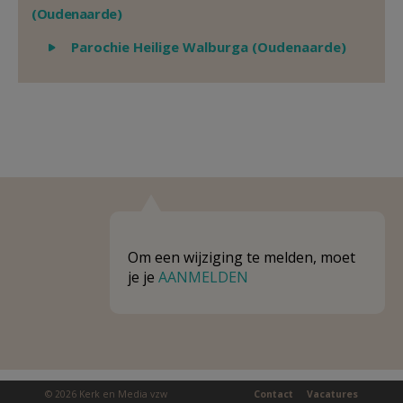
(Oudenaarde)
Weergeven
Parochie Heilige Walburga (Oudenaarde)
Om een wijziging te melden, moet
je je
AANMELDEN
© 2026 Kerk en Media vzw
Contact
Vacatures