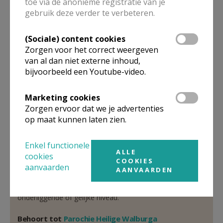
toe via de anonieme registratie van je
gebruik deze verder te verbeteren.
Pastoor
(Sociale) content cookies
Luc
Van Den Velde
Zorgen voor het correct weergeven
Markt 39
9700
Oudenaarde
van al dan niet externe inhoud,
bijvoorbeeld een Youtube-video.
32 55 31 17 83
Stuur een mailtje
Marketing cookies
Zorgen ervoor dat we je advertenties
Google Maps
op maat kunnen laten zien.
Enkel functionele
Organisatiestructuur
ALLE
cookies
COOKIES
aanvaarden
AANVAARDEN
Niet gevonden wat je zocht? Hier vind je links naar de
gegevens van andere organisaties op het boven-,
onderliggende of gelijke niveau.
Behoort tot
Parochie Heilige Walburga