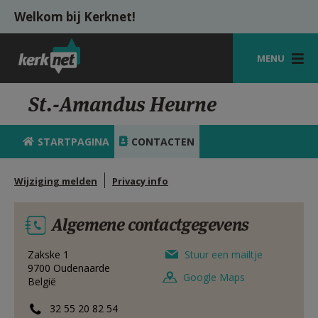
Overslaan en naar de inhoud gaan
Welkom bij Kerknet!
MENU
STARTPAGINA
St.-Amandus Heurne
KERK
STARTPAGINA
CONTACTEN
VIERINGEN
Wijziging melden
Privacy info
SHOP
ZOEKEN
Algemene contactgegevens
HULP
Zakske 1
Stuur een mailtje
9700
Oudenaarde
MIJN PAROCHIE
Google Maps
België
AANMELDEN OF REGISTREREN
32 55 20 82 54