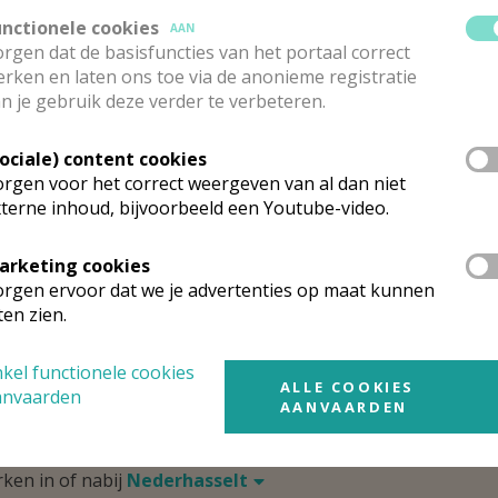
unctionele cookies
AAN
rgen dat de basisfuncties van het portaal correct
rgen
rken en laten ons toe via de anonieme registratie
t.-Antonius van Padua Ninove Outer Lebe
n je gebruik deze verder te verbeteren.
deze kerk vinden geen weekendvieringen plaats. Bekijk de details voor
Sociale) content cookies
 de kerk, alsook een lijst met kerken in de buurt.
rgen voor het correct weergeven van al dan niet
terne inhoud, bijvoorbeeld een Youtube-video.
ALLE DETAILS TONEN
arketing cookies
rgen ervoor dat we je advertenties op maat kunnen
ten zien.
mgeving
kel functionele cookies
ALLE COOKIES
anvaarden
t gevonden wat je zocht? Hier vind je links naar kerken, eve
AANVAARDEN
urt.
rken in of nabij
Nederhasselt