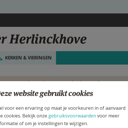
r Herlinckhove
KERKEN & VIERINGEN
rgen
t.-Amandus Ninove Nederhasselt
eze website gebruikt cookies
ijk de details voor de weekendvieringen die doorgaan in deze kerk, h
el voor een ervaring op maat je voorkeuren in of aanvaard
 de kerk, alsook een lijst met kerken in de buurt.
le cookies. Bekijk onze
gebruiksvoorwaarden
voor meer
formatie of om je instellingen te wijzigen.
ALLE DETAILS TONEN