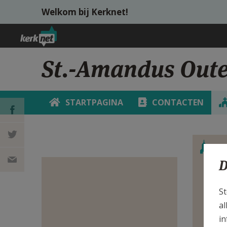
Overslaan en naar de inhoud gaan
Welkom bij Kerknet!
St.-Amandus Oute
STARTPAGINA
CONTACTEN
DEEL OP
Verbe
S
D
FACEBOOK
DEEL OP
Bek
TWITTER
DEEL
St
van
al
VIA
in