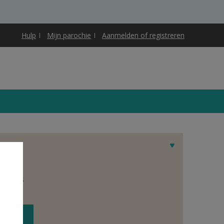
Hulp
Mijn parochie
Aanmelden of registreren
et adres