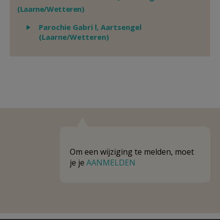
(Laarne/Wetteren)
Weergeven
Parochie Gabri l, Aartsengel
(Laarne/Wetteren)
Om een wijziging te melden, moet
je je
AANMELDEN