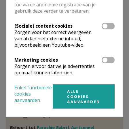
Parochie-administrator
toe via de anonieme registratie van je
gebruik deze verder te verbeteren.
Yvan
Stassijns
Markt 18
(Sociale) content cookies
9230
Wetteren
Zorgen voor het correct weergeven
32 9 369 00 53
van al dan niet externe inhoud,
0472 22 52 29
bijvoorbeeld een Youtube-video.
Stuur een mailtje
Marketing cookies
Google Maps
Zorgen ervoor dat we je advertenties
op maat kunnen laten zien.
Enkel functionele
Organisatiestructuur
ALLE
cookies
COOKIES
aanvaarden
AANVAARDEN
Niet gevonden wat je zocht? Hier vind je links naar de
gegevens van andere organisaties op het boven-,
onderliggende of gelijke niveau.
Behoort tot
Parochie Gabri l, Aartsengel