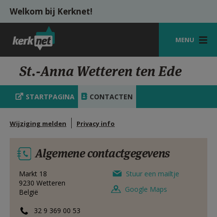
Overslaan en naar de inhoud gaan
Welkom bij Kerknet!
MENU
STARTPAGINA
St.-Anna Wetteren ten Ede
KERK
STARTPAGINA
CONTACTEN
VIERINGEN
Wijziging melden
Privacy info
SHOP
ZOEKEN
Algemene contactgegevens
HULP
Markt 18
Stuur een mailtje
9230
Wetteren
MIJN PAROCHIE
Google Maps
België
AANMELDEN OF REGISTREREN
32 9 369 00 53