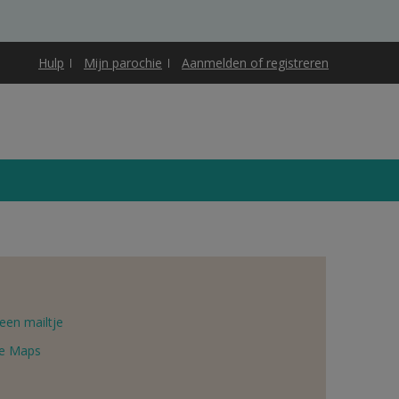
Hulp
Mijn parochie
Aanmelden of registreren
een mailtje
e Maps