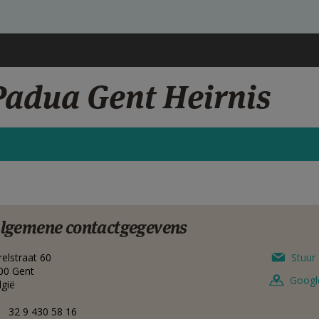
Padua Gent Heirnis
lgemene contactgegevens
relstraat 60
Stuur 
00
Gent
Googl
lgië
32 9 430 58 16