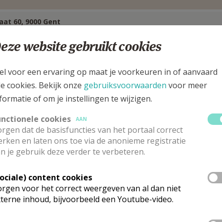
aat 60, 9000 Gent
eze website gebruikt cookies
el voor een ervaring op maat je voorkeuren in of aanvaard
le cookies. Bekijk onze
gebruiksvoorwaarden
voor meer
formatie of om je instellingen te wijzigen.
unctionele cookies
AAN
rgen dat de basisfuncties van het portaal correct
rken en laten ons toe via de anonieme registratie
n je gebruik deze verder te verbeteren.
Sociale) content cookies
arochie-administrator
rgen voor het correct weergeven van al dan niet
terne inhoud, bijvoorbeeld een Youtube-video.
zaro
Ervite
Stuur een mailtje