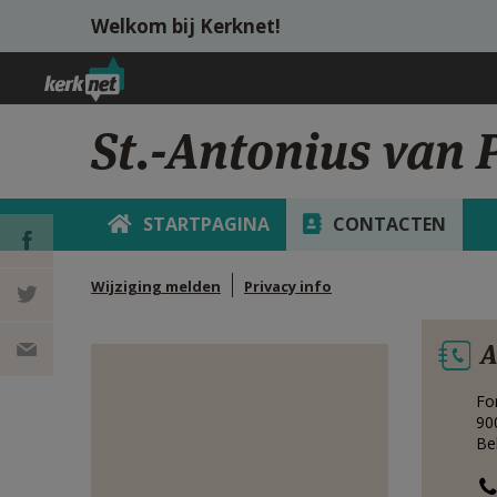
Overslaan en naar de inhoud gaan
Welkom bij Kerknet!
St.-Antonius van 
STARTPAGINA
CONTACTEN
Wijziging melden
Privacy info
DEEL OP
A
FACEBOOK
DEEL OP
Fo
TWITTER
DEEL
90
Be
VIA