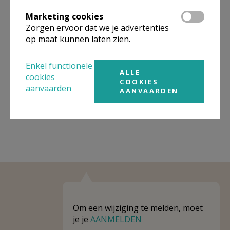
Organisatiestructuur
Marketing cookies
Niet gevonden wat je zocht? Hier vind je links naar de
Zorgen ervoor dat we je advertenties
gegevens van andere organisaties op het boven-,
op maat kunnen laten zien.
onderliggende of gelijke niveau.
Enkel functionele
Behoort tot
Parochie Heilige Damiaan (Erpe/Mere)
ALLE
cookies
COOKIES
aanvaarden
Weergeven
Parochie Heilige Damiaan (Erpe/Mere)
AANVAARDEN
Om een wijziging te melden, moet
je je
AANMELDEN