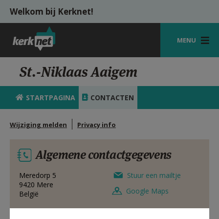
Overslaan en naar de inhoud gaan
Welkom bij Kerknet!
MENU
STARTPAGINA
St.-Niklaas Aaigem
KERK
STARTPAGINA
CONTACTEN
VIERINGEN
Wijziging melden
Privacy info
SHOP
ZOEKEN
Algemene contactgegevens
HULP
Meredorp 5
Stuur een mailtje
9420
Mere
MIJN PAROCHIE
Google Maps
België
AANMELDEN OF REGISTREREN
32 53 83 31 83