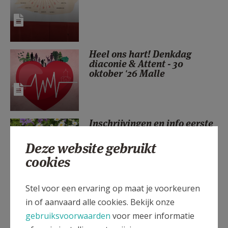
AANMELDEN OF REGISTREREN
Heel ons hart! Denkdag
diaconie & Attent - 30
oktober '26 Malle
Inschrijvingen en info eerste
communie 2027
Deze website gebruikt
cookies
Stel voor een ervaring op maat je voorkeuren
PAROCHIENIEUWS WEEK 32
in of aanvaard alle cookies. Bekijk onze
gebruiksvoorwaarden
voor meer informatie