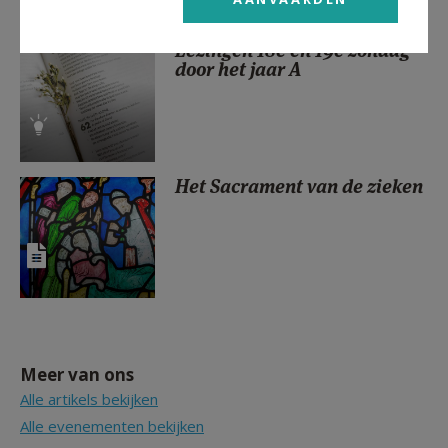
Lezingen 18e en 19e zondag
door het jaar A
Het Sacrament van de zieken
Meer van ons
Alle artikels bekijken
Alle evenementen bekijken