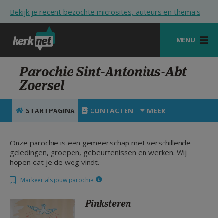
Overslaan en naar de inhoud gaan
Bekijk je recent bezochte microsites, auteurs en thema's
MENU
STARTPAGINA
Parochie Sint-Antonius-Abt
Zoersel
KERK
VIERINGEN
STARTPAGINA
CONTACTEN
MEER
SHOP
Onze parochie is een gemeenschap met verschillende
ZOEKEN
geledingen, groepen, gebeurtenissen en werken. Wij
hopen dat je de weg vindt.
HULP
Markeer als jouw parochie
STARTPAGINA PORTAAL
Pinksteren
MIJN PAROCHIE