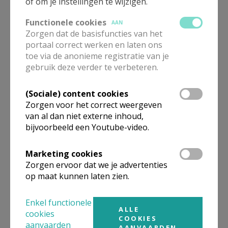
of om je instellingen te wijzigen.
Functionele cookies
AAN
Zorgen dat de basisfuncties van het
portaal correct werken en laten ons
Inschrijvingen en info
Vormsel 2027
toe via de anonieme registratie van je
gebruik deze verder te verbeteren.
(Sociale) content cookies
Zorgen voor het correct weergeven
Alpha. Een boeiend avontuur.
van al dan niet externe inhoud,
Kom jij ook?
bijvoorbeeld een Youtube-video.
Marketing cookies
Zorgen ervoor dat we je advertenties
op maat kunnen laten zien.
Het sacrament van het
doopsel
Enkel functionele
ALLE
cookies
COOKIES
aanvaarden
AANVAARDEN