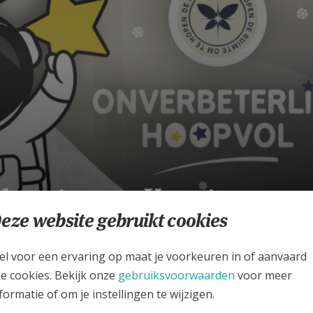
dvent 2023: Kaarten van
oop
eze website gebruikt cookies
JD
el voor een ervaring op maat je voorkeuren in of aanvaard
le cookies. Bekijk onze
gebruiksvoorwaarden
voor meer
formatie of om je instellingen te wijzigen.