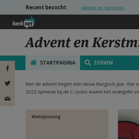
Overslaan en naar de inhoud gaan
Recent bezocht
Advent en Kerstmis
Advent en Kerstm
STARTPAGINA
ZOEKEN
Met de advent begint een nieuw liturgisch jaar. Vier
DEEL OP
2022 opnieuw bij de C-cyclus waarin het evangelie vo
FACEBOOK
DEEL OP
TWITTER
DEEL
Welzijnszorg
VIA