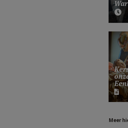
War
Kers
onz
Een
Meer hi