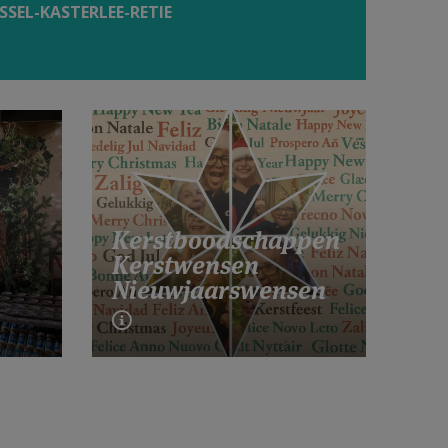
ESSEL-KASTERLEE-RETIE
Kerstboodschappen
Kerstwensen
Nieuwjaarswensen