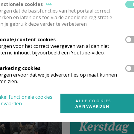
unctionele cookies
AAN
rgen dat de basisfuncties van het portaal correct
rken en laten ons toe via de anonieme registratie
n je gebruik deze verder te verbeteren.
Sociale) content cookies
ltaten actie
rgen voor het correct weergeven van al dan niet
e voor Jezus
terne inhoud, bijvoorbeeld een Youtube-video.
5
arketing cookies
rgen ervoor dat we je advertenties op maat kunnen
ten zien.
kel functionele cookies
ALLE COOKIES
anvaarden
AANVAARDEN
Kerstdag