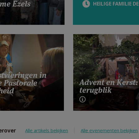
me Ezels
HEILIGE FAMILIE D
tvieringen in
Advent en Kerst:
e Pastorale
terugblik
heid
erover
Alle artikels bekijken
Alle evenementen bekijken