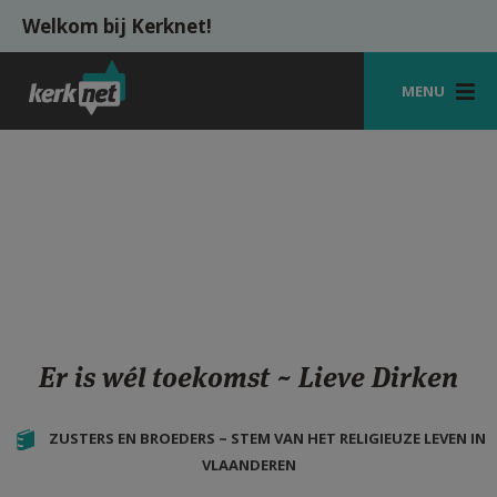
Overslaan en naar de inhoud gaan
Welkom bij Kerknet!
MENU
STARTPAGINA
KERK
VIERINGEN
SHOP
ZOEKEN
Er is wél toekomst ~ Lieve Dirken
HULP
MIJN PAROCHIE
ZUSTERS EN BROEDERS ~ STEM VAN HET RELIGIEUZE LEVEN IN
VLAANDEREN
AANMELDEN OF REGISTREREN