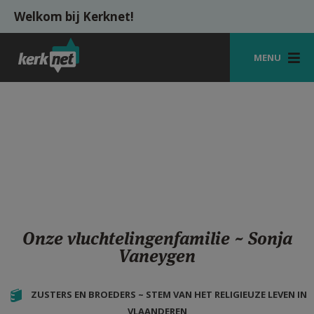
Overslaan en naar de inhoud gaan
Welkom bij Kerknet!
MENU
STARTPAGINA
KERK
VIERINGEN
SHOP
ZOEKEN
Onze vluchtelingenfamilie ~ Sonja
HULP
Vaneygen
MIJN PAROCHIE
ZUSTERS EN BROEDERS ~ STEM VAN HET RELIGIEUZE LEVEN IN
AANMELDEN OF REGISTREREN
VLAANDEREN