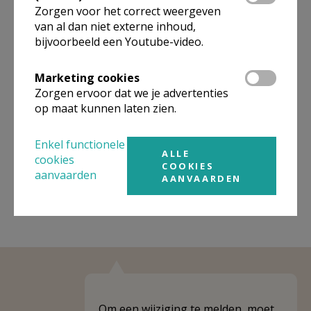
Zorgen voor het correct weergeven
van al dan niet externe inhoud,
Organisatiestructuur
bijvoorbeeld een Youtube-video.
Niet gevonden wat je zocht? Hier vind je links naar de
Marketing cookies
gegevens van andere organisaties op het boven-,
onderliggende of gelijke niveau.
Zorgen ervoor dat we je advertenties
op maat kunnen laten zien.
Behoort tot
Jongerenpastoraal Vlaanderen - IJD
Enkel functionele
Weergeven
Jongerenpastoraal Vlaanderen - IJD
ALLE
cookies
COOKIES
aanvaarden
AANVAARDEN
Om een wijziging te melden, moet