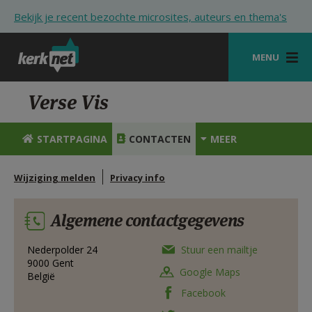
Overslaan en naar de inhoud gaan
Bekijk je recent bezochte microsites, auteurs en thema's
MENU
STARTPAGINA
Verse Vis
KERK
STARTPAGINA
CONTACTEN
MEER
VIERINGEN
Wijziging melden
Privacy info
SHOP
ZOEKEN
Algemene contactgegevens
HULP
Nederpolder 24
Stuur een mailtje
9000
Gent
STARTPAGINA PORTAAL
Google Maps
België
Facebook
MIJN PAROCHIE