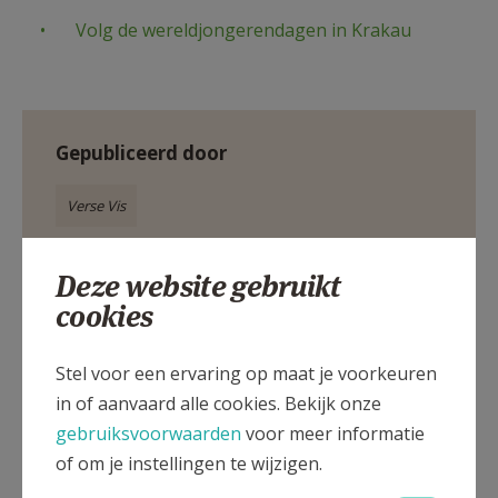
Volg de wereldjongerendagen in Krakau
Gepubliceerd door
Verse Vis
Meer
Deze website gebruikt
cookies
Wereldkerk
Stel voor een ervaring op maat je voorkeuren
Inspiratie
in of aanvaard alle cookies. Bekijk onze
gebruiksvoorwaarden
voor meer informatie
IJD
Wereldjongerendagen
of om je instellingen te wijzigen.