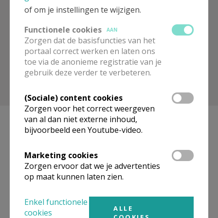
Zoek op trefwoord
of om je instellingen te wijzigen.
Functionele cookies
AAN
Zorgen dat de basisfuncties van het
portaal correct werken en laten ons
toe via de anonieme registratie van je
gebruik deze verder te verbeteren.
Toon meer filters
(Sociale) content cookies
Zorgen voor het correct weergeven
van al dan niet externe inhoud,
bijvoorbeeld een Youtube-video.
Geen producten gevonden.
Marketing cookies
Zorgen ervoor dat we je advertenties
op maat kunnen laten zien.
Pagina's
Enkel functionele
ALLE
« eerste
‹ vorige
…
74
75
76
77
cookies
COOKIES