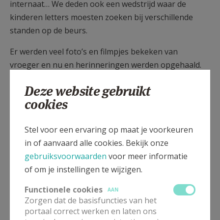
internaat… We deden ook een wedstrijd waar de
kinderen letters moesten zoeken bij verschillende
standen op de beurs.
Er werden veel foto’s en filmpjes bekeken van
vroeger en nu en herinneringen werden opgehaald.
Het was een leuk weekend met veel kans tot gesprek
Deze website gebruikt
en ontmoeting. We zagen dat vele oud-leerlingen
cookies
deugddoende herinneringen aan hun tijd op ons
internaat koesteren.
Stel voor een ervaring op maat je voorkeuren
Zr Ann Meyvisch
in of aanvaard alle cookies. Bekijk onze
gebruiksvoorwaarden
voor meer informatie
of om je instellingen te wijzigen.
Functionele cookies
AAN
Gepubliceerd door
Zorgen dat de basisfuncties van het
portaal correct werken en laten ons