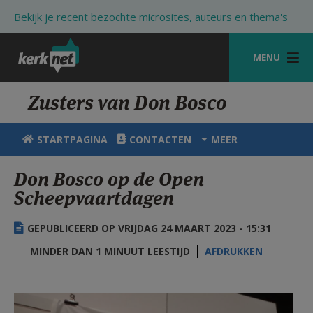
Overslaan en naar de inhoud gaan
Bekijk je recent bezochte microsites, auteurs en thema's
MENU
STARTPAGINA
Zusters van Don Bosco
KERK
STARTPAGINA
CONTACTEN
MEER
VIERINGEN
Don Bosco op de Open
SHOP
Scheepvaartdagen
ZOEKEN
GEPUBLICEERD OP VRIJDAG 24 MAART 2023 - 15:31
HULP
MINDER DAN 1 MINUUT LEESTIJD
AFDRUKKEN
STARTPAGINA PORTAAL
IMG_20230319_162133473.jpg
MIJN PAROCHIE