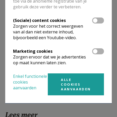
Zusters van Don Bosco
toe via de anonieme registratie van je
gebruik deze verder te verbeteren.
Meer
(Sociale) content cookies
Zorgen voor het correct weergeven
Artikel
van al dan niet externe inhoud,
bijvoorbeeld een Youtube-video.
Marketing cookies
Zorgen ervoor dat we je advertenties
op maat kunnen laten zien.
Deel dit artikel
Enkel functionele
ALLE
cookies
COOKIES
aanvaarden
AANVAARDEN
Lees meer