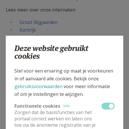
Lees meer over onze internaten:
Groot-Bijgaarden
Kortrijk
Wijnegem
Deze website gebruikt
Ga hier naar de pagina van kinderdagverblijf
cookies
Kinderrijk
.
Stel voor een ervaring op maat je voorkeuren
in of aanvaard alle cookies. Bekijk onze
gebruiksvoorwaarden
voor meer informatie
Gepubliceerd door
of om je instellingen te wijzigen.
Functionele cookies
Zusters van Don Bosco
AAN
Zorgen dat de basisfuncties van het
portaal correct werken en laten ons
Meer
toe via de anonieme registratie van je